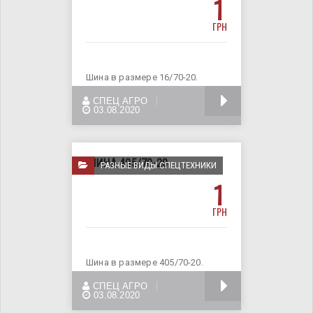
1
ГРН
Шина в размере 16/70-20.
Применяеться для
БОЛЬШЕ
СПЕЦ АГРО
экскаватора, а так-же для
03.08.2020
ШИНА 405/70-20
РАЗНЫЕ ВИДЫ СПЕЦТЕХНИКИ
1
ГРН
Шина в размере 405/70-20.
Применяеться для разной
БОЛЬШЕ
СПЕЦ АГРО
спецтехники. Доставка по
03.08.2020