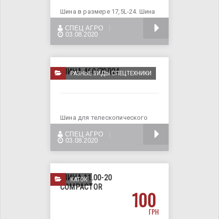
Шина в размере 17,5L-24. Шина
для телескопического
БОЛЬШЕ
СПЕЦ АГРО
погрузчика. Доставка по
03.08.2020
ШИНА 460/70R24
РАЗНЫЕ ВИДЫ СПЕЦТЕХНИКИ
Шина для телескопического
погрузчика. Шина в размере
БОЛЬШЕ
СПЕЦ АГРО
460/70R24. Применяется на
03.08.2020
ШИНА 11.00-20
КАТОК
COMPACTOR
100
ГРН