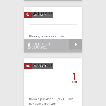
ШИНА 16.9-28
ЭКСКАВАТОР
Шина для экскаватора-
погрузчика. Шина в размере
БОЛЬШЕ
СПЕЦ АГРО
16.9-28; Доставка по всей
03.08.2020
ШИНА 16.9-24
ЭКСКАВАТОР
1
ГРН
Шина в размере 16,9-24. Шина
применяеться для