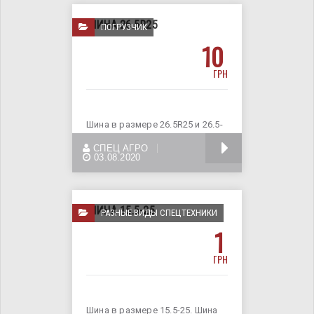
ШИНА 26.5R25
ПОГРУЗЧИК
10
ГРН
Шина в размере 26.5R25 и 26.5-
25. Шина применяеться для
БОЛЬШЕ
СПЕЦ АГРО
фронтального
03.08.2020
ШИНА 15.5-25
РАЗНЫЕ ВИДЫ СПЕЦТЕХНИКИ
1
ГРН
Шина в размере 15.5-25. Шина