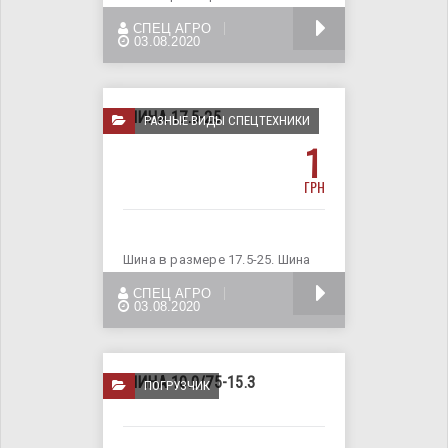
применяеться на фронтальном
БОЛЬШЕ
СПЕЦ АГРО
и телескопическом
03.08.2020
ШИНА 17.5-25
РАЗНЫЕ ВИДЫ СПЕЦТЕХНИКИ
1
ГРН
Шина в размере 17.5-25. Шина
применяеться на фронтальном
БОЛЬШЕ
СПЕЦ АГРО
погрузчике и
03.08.2020
ШИНА 10.0/75-15.3
ПОГРУЗЧИК