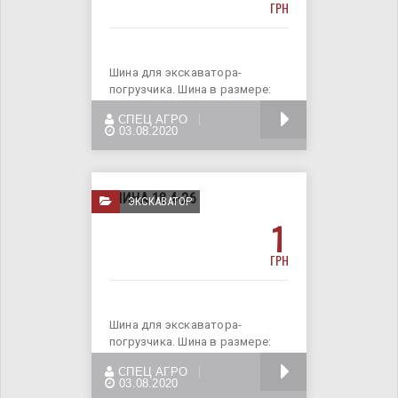
ГРН
Шина для экскаватора-
погрузчика. Шина в размере:
шина 12.5/80-18; Шины
БОЛЬШЕ
СПЕЦ АГРО
предназначены
03.08.2020
ШИНА 18.4-26
ЭКСКАВАТОР
1
ГРН
Шина для экскаватора-
погрузчика. Шина в размере:
18.4-26. Шины предназначены
БОЛЬШЕ
СПЕЦ АГРО
на
03.08.2020