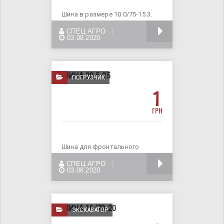
Шина в размере 10.0/75-15.3.
Предназначена для мини-
БОЛЬШЕ
СПЕЦ АГРО
погрузчика. Доставка по
03.08.2020
ШИНА 20.5-25
ПОГРУЗЧИК
1
ГРН
Шина для фронтального
погрузчика вразмере 20,5-25.
БОЛЬШЕ
СПЕЦ АГРО
Доставка по всей территории
03.08.2020
ШИНА 16/70-20
ЭКСКАВАТОР