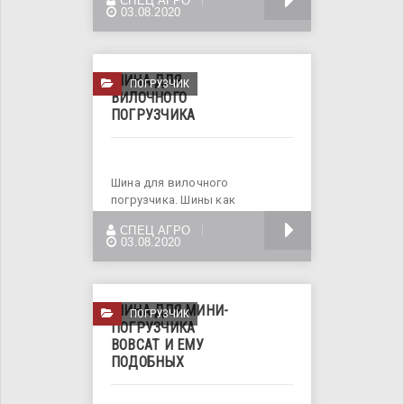
БОЛЬШЕ
СПЕЦ АГРО
Нет описания
03.08.2020
ШИНА ДЛЯ
ПОГРУЗЧИК
ВИЛОЧНОГО
ПОГРУЗЧИКА
Шина для вилочного
погрузчика. Шины как
пневматические та
БОЛЬШЕ
СПЕЦ АГРО
цельнолитые. Шины
03.08.2020
ШИНА ДЛЯ МИНИ-
ПОГРУЗЧИК
ПОГРУЗЧИКА
BOBCAT И ЕМУ
ПОДОБНЫХ