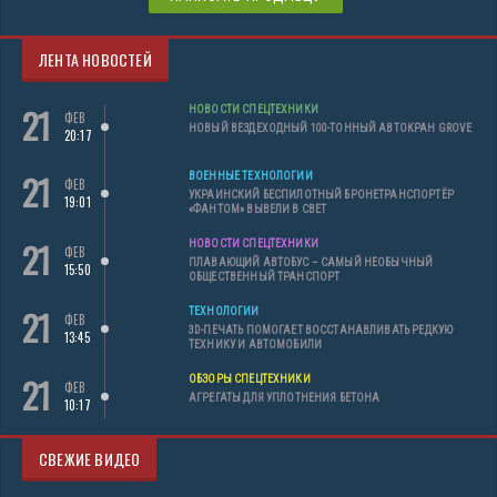
ЛЕНТА НОВОСТЕЙ
21
НОВОСТИ СПЕЦТЕХНИКИ
ФЕВ
НОВЫЙ ВЕЗДЕХОДНЫЙ 100-ТОННЫЙ АВТОКРАН GROVE
20:17
21
ВОЕННЫЕ ТЕХНОЛОГИИ
ФЕВ
УКРАИНСКИЙ БЕСПИЛОТНЫЙ БРОНЕТРАНСПОРТЁР
19:01
«ФАНТОМ» ВЫВЕЛИ В СВЕТ
21
НОВОСТИ СПЕЦТЕХНИКИ
ФЕВ
ПЛАВАЮЩИЙ АВТОБУС – САМЫЙ НЕОБЫЧНЫЙ
15:50
ОБЩЕСТВЕННЫЙ ТРАНСПОРТ
21
ТЕХНОЛОГИИ
ФЕВ
3D-ПЕЧАТЬ ПОМОГАЕТ ВОССТАНАВЛИВАТЬ РЕДКУЮ
13:45
ТЕХНИКУ И АВТОМОБИЛИ
21
ОБЗОРЫ СПЕЦТЕХНИКИ
ФЕВ
АГРЕГАТЫ ДЛЯ УПЛОТНЕНИЯ БЕТОНА
10:17
СВЕЖИЕ ВИДЕО