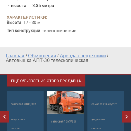
- высота 3,35 метра
ХАРАКТЕРИСТИКИ:
Высота
: 17 - 30 м
Тип конcтрукции
: телескопические
Главная
/
Объявления
/
Аренда спецтехники
/
Автовышка АПТ-30 телескопическая
ЕЩЕ ОБЪЯВЛЕНИЯ ЭТОГО ПРОДАВЦА
самосвал 20м3/30т
самосвал 14м3/20т
аренда техники
аренда техники
самосвал 16м3/25т
с
самосвал
самосвал