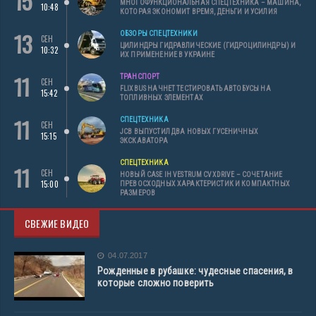
15
МНОГОФУНКЦИОНАЛЬНАЯ СПЕЦТЕХНИКА – МАШИНА,
10:48
КОТОРАЯ ЭКОНОМИТ ВРЕМЯ, ДЕНЬГИ И УСИЛИЯ
13
ОБЗОРЫ СПЕЦТЕХНИКИ
СЕН
ЦИЛИНДРЫ ГИДРАВЛИЧЕСКИЕ (ГИДРОЦИЛИНДРЫ) И
10:32
ИХ ПРИМЕНЕНИЕ В УКРАИНЕ
11
ТРАНСПОРТ
СЕН
FLIXBUS НАЧНЕТ ТЕСТИРОВАТЬ АВТОБУСЫ НА
15:42
ТОПЛИВНЫХ ЭЛЕМЕНТАХ
11
СПЕЦТЕХНИКА
СЕН
JCB ВЫПУСТИЛ ДВА НОВЫХ ГУСЕНИЧНЫХ
15:15
ЭКСКАВАТОРА
СПЕЦТЕХНИКА
11
СЕН
НОВЫЙ CASE IH VESTRUM CVXDRIVE – СОЧЕТАНИЕ
15:00
ПРЕВОСХОДНЫХ ХАРАКТЕРИСТИК И КОМПАКТНЫХ
РАЗМЕРОВ
СВЕЖИЕ ВИДЕО
04.07.2017
Рожденные в рубашке: чудесные спасения, в
которые сложно поверить