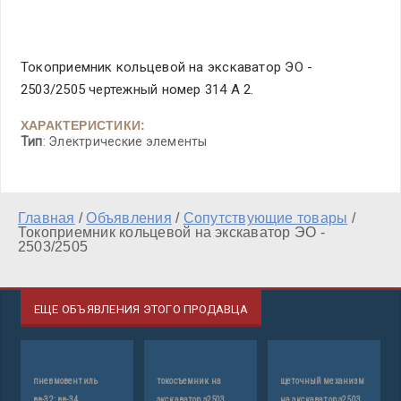
Токоприемник кольцевой на экскаватор ЭО -
2503/2505 чертежный номер 314 А 2.
ХАРАКТЕРИСТИКИ:
Тип
: Электрические элементы
Главная
/
Объявления
/
Сопутствующие товары
/
Токоприемник кольцевой на экскаватор ЭО -
2503/2505
ЕЩЕ ОБЪЯВЛЕНИЯ ЭТОГО ПРОДАВЦА
пневмовентиль
токосъемник на
щеточный механизм
ш
вв-32; вв-34
экскаватор э2503
на экскаватор э2503
1