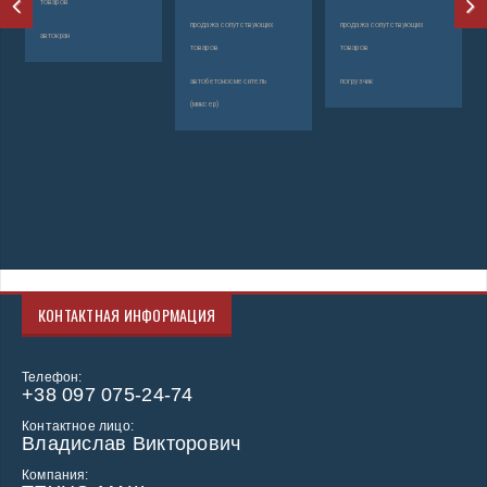
товаров
з
продажа сопутствующих
продажа сопутствующих
автокран
э
товаров
товаров
д
автобетоносмеситель
погрузчик
р
(миксер)
т
пр
то
эк
КОНТАКТНАЯ ИНФОРМАЦИЯ
Телефон:
+38 097 075-24-74
Контактное лицо:
Владислав Викторович
Компания: