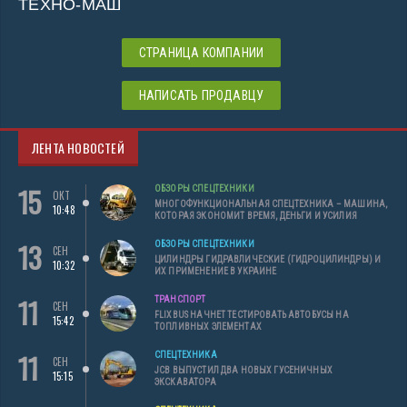
ТЕХНО-МАШ
СТРАНИЦА КОМПАНИИ
НАПИСАТЬ ПРОДАВЦУ
ЛЕНТА НОВОСТЕЙ
15
ОБЗОРЫ СПЕЦТЕХНИКИ
ОКТ
МНОГОФУНКЦИОНАЛЬНАЯ СПЕЦТЕХНИКА – МАШИНА,
10:48
КОТОРАЯ ЭКОНОМИТ ВРЕМЯ, ДЕНЬГИ И УСИЛИЯ
13
ОБЗОРЫ СПЕЦТЕХНИКИ
СЕН
ЦИЛИНДРЫ ГИДРАВЛИЧЕСКИЕ (ГИДРОЦИЛИНДРЫ) И
10:32
ИХ ПРИМЕНЕНИЕ В УКРАИНЕ
11
ТРАНСПОРТ
СЕН
FLIXBUS НАЧНЕТ ТЕСТИРОВАТЬ АВТОБУСЫ НА
15:42
ТОПЛИВНЫХ ЭЛЕМЕНТАХ
11
СПЕЦТЕХНИКА
СЕН
JCB ВЫПУСТИЛ ДВА НОВЫХ ГУСЕНИЧНЫХ
15:15
ЭКСКАВАТОРА