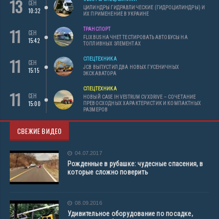
13
СЕН
ЦИЛИНДРЫ ГИДРАВЛИЧЕСКИЕ (ГИДРОЦИЛИНДРЫ) И
10:32
ИХ ПРИМЕНЕНИЕ В УКРАИНЕ
11
ТРАНСПОРТ
СЕН
FLIXBUS НАЧНЕТ ТЕСТИРОВАТЬ АВТОБУСЫ НА
15:42
ТОПЛИВНЫХ ЭЛЕМЕНТАХ
11
СПЕЦТЕХНИКА
СЕН
JCB ВЫПУСТИЛ ДВА НОВЫХ ГУСЕНИЧНЫХ
15:15
ЭКСКАВАТОРА
СПЕЦТЕХНИКА
11
СЕН
НОВЫЙ CASE IH VESTRUM CVXDRIVE – СОЧЕТАНИЕ
15:00
ПРЕВОСХОДНЫХ ХАРАКТЕРИСТИК И КОМПАКТНЫХ
РАЗМЕРОВ
СВЕЖИЕ ВИДЕО
04.07.2017
Рожденные в рубашке: чудесные спасения, в
которые сложно поверить
08.09.2016
Удивительное оборудование по посадке,