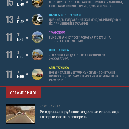
15
МНОГОФУНКЦИОНАЛЬНАЯ СПЕЦТЕХНИКА – МАШИНА,
10:48
КОТОРАЯ ЭКОНОМИТ ВРЕМЯ, ДЕНЬГИ И УСИЛИЯ
13
ОБЗОРЫ СПЕЦТЕХНИКИ
СЕН
ЦИЛИНДРЫ ГИДРАВЛИЧЕСКИЕ (ГИДРОЦИЛИНДРЫ) И
10:32
ИХ ПРИМЕНЕНИЕ В УКРАИНЕ
11
ТРАНСПОРТ
СЕН
FLIXBUS НАЧНЕТ ТЕСТИРОВАТЬ АВТОБУСЫ НА
15:42
ТОПЛИВНЫХ ЭЛЕМЕНТАХ
11
СПЕЦТЕХНИКА
СЕН
JCB ВЫПУСТИЛ ДВА НОВЫХ ГУСЕНИЧНЫХ
15:15
ЭКСКАВАТОРА
СПЕЦТЕХНИКА
11
СЕН
НОВЫЙ CASE IH VESTRUM CVXDRIVE – СОЧЕТАНИЕ
15:00
ПРЕВОСХОДНЫХ ХАРАКТЕРИСТИК И КОМПАКТНЫХ
РАЗМЕРОВ
СВЕЖИЕ ВИДЕО
04.07.2017
Рожденные в рубашке: чудесные спасения, в
которые сложно поверить