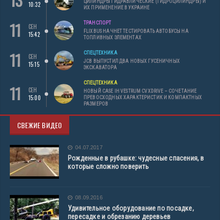
13
ЦИЛИНДРЫ ГИДРАВЛИЧЕСКИЕ (ГИДРОЦИЛИНДРЫ) И
10:32
ИХ ПРИМЕНЕНИЕ В УКРАИНЕ
11
ТРАНСПОРТ
СЕН
FLIXBUS НАЧНЕТ ТЕСТИРОВАТЬ АВТОБУСЫ НА
15:42
ТОПЛИВНЫХ ЭЛЕМЕНТАХ
11
СПЕЦТЕХНИКА
СЕН
JCB ВЫПУСТИЛ ДВА НОВЫХ ГУСЕНИЧНЫХ
15:15
ЭКСКАВАТОРА
СПЕЦТЕХНИКА
11
СЕН
НОВЫЙ CASE IH VESTRUM CVXDRIVE – СОЧЕТАНИЕ
15:00
ПРЕВОСХОДНЫХ ХАРАКТЕРИСТИК И КОМПАКТНЫХ
РАЗМЕРОВ
СВЕЖИЕ ВИДЕО
04.07.2017
Рожденные в рубашке: чудесные спасения, в
которые сложно поверить
08.09.2016
Удивительное оборудование по посадке,
пересадке и обрезанию деревьев