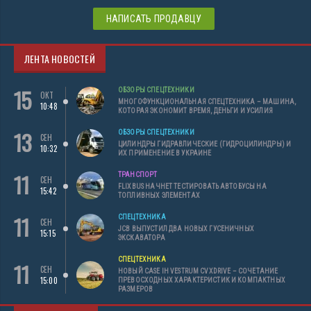
НАПИСАТЬ ПРОДАВЦУ
ЛЕНТА НОВОСТЕЙ
15
ОБЗОРЫ СПЕЦТЕХНИКИ
ОКТ
МНОГОФУНКЦИОНАЛЬНАЯ СПЕЦТЕХНИКА – МАШИНА,
10:48
КОТОРАЯ ЭКОНОМИТ ВРЕМЯ, ДЕНЬГИ И УСИЛИЯ
13
ОБЗОРЫ СПЕЦТЕХНИКИ
СЕН
ЦИЛИНДРЫ ГИДРАВЛИЧЕСКИЕ (ГИДРОЦИЛИНДРЫ) И
10:32
ИХ ПРИМЕНЕНИЕ В УКРАИНЕ
11
ТРАНСПОРТ
СЕН
FLIXBUS НАЧНЕТ ТЕСТИРОВАТЬ АВТОБУСЫ НА
15:42
ТОПЛИВНЫХ ЭЛЕМЕНТАХ
11
СПЕЦТЕХНИКА
СЕН
JCB ВЫПУСТИЛ ДВА НОВЫХ ГУСЕНИЧНЫХ
15:15
ЭКСКАВАТОРА
СПЕЦТЕХНИКА
11
СЕН
НОВЫЙ CASE IH VESTRUM CVXDRIVE – СОЧЕТАНИЕ
15:00
ПРЕВОСХОДНЫХ ХАРАКТЕРИСТИК И КОМПАКТНЫХ
РАЗМЕРОВ