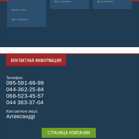
фреза дорожная
фреза дорожная
фр
аренда техники
фреза дорожная
КОНТАКТНАЯ ИНФОРМАЦИЯ
Телефон:
095-591-69-99
044-362-25-84
068-523-45-57
044 383-37-04
Контактное лицо:
Александр
СТРАНИЦА КОМПАНИИ