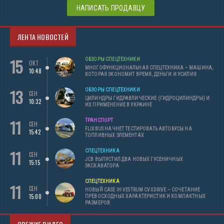
НАПИСАТЬ ПРОДАВЦУ
ЛЕНТА НОВОСТЕЙ
15
ОБЗОРЫ СПЕЦТЕХНИКИ
ОКТ
МНОГОФУНКЦИОНАЛЬНАЯ СПЕЦТЕХНИКА – МАШИНА,
10:48
КОТОРАЯ ЭКОНОМИТ ВРЕМЯ, ДЕНЬГИ И УСИЛИЯ
13
ОБЗОРЫ СПЕЦТЕХНИКИ
СЕН
ЦИЛИНДРЫ ГИДРАВЛИЧЕСКИЕ (ГИДРОЦИЛИНДРЫ) И
10:32
ИХ ПРИМЕНЕНИЕ В УКРАИНЕ
11
ТРАНСПОРТ
СЕН
FLIXBUS НАЧНЕТ ТЕСТИРОВАТЬ АВТОБУСЫ НА
15:42
ТОПЛИВНЫХ ЭЛЕМЕНТАХ
11
СПЕЦТЕХНИКА
СЕН
JCB ВЫПУСТИЛ ДВА НОВЫХ ГУСЕНИЧНЫХ
15:15
ЭКСКАВАТОРА
СПЕЦТЕХНИКА
11
СЕН
НОВЫЙ CASE IH VESTRUM CVXDRIVE – СОЧЕТАНИЕ
15:00
ПРЕВОСХОДНЫХ ХАРАКТЕРИСТИК И КОМПАКТНЫХ
РАЗМЕРОВ