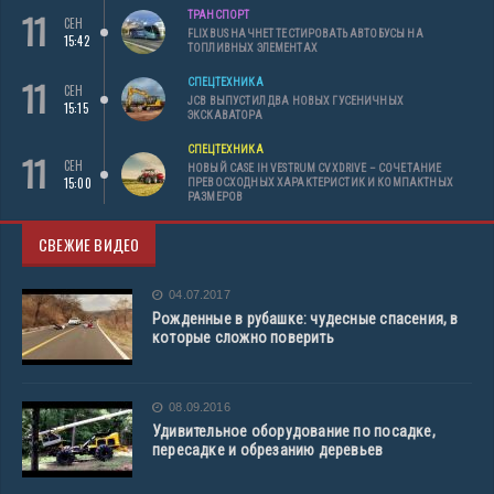
11
ТРАНСПОРТ
СЕН
FLIXBUS НАЧНЕТ ТЕСТИРОВАТЬ АВТОБУСЫ НА
15:42
ТОПЛИВНЫХ ЭЛЕМЕНТАХ
11
СПЕЦТЕХНИКА
СЕН
JCB ВЫПУСТИЛ ДВА НОВЫХ ГУСЕНИЧНЫХ
15:15
ЭКСКАВАТОРА
СПЕЦТЕХНИКА
11
СЕН
НОВЫЙ CASE IH VESTRUM CVXDRIVE – СОЧЕТАНИЕ
15:00
ПРЕВОСХОДНЫХ ХАРАКТЕРИСТИК И КОМПАКТНЫХ
РАЗМЕРОВ
СВЕЖИЕ ВИДЕО
04.07.2017
Рожденные в рубашке: чудесные спасения, в
которые сложно поверить
08.09.2016
Удивительное оборудование по посадке,
пересадке и обрезанию деревьев