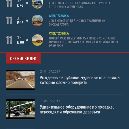
11
СЕН
FLIXBUS НАЧНЕТ ТЕСТИРОВАТЬ АВТОБУСЫ НА
15:42
ТОПЛИВНЫХ ЭЛЕМЕНТАХ
11
СПЕЦТЕХНИКА
СЕН
JCB ВЫПУСТИЛ ДВА НОВЫХ ГУСЕНИЧНЫХ
15:15
ЭКСКАВАТОРА
СПЕЦТЕХНИКА
11
СЕН
НОВЫЙ CASE IH VESTRUM CVXDRIVE – СОЧЕТАНИЕ
15:00
ПРЕВОСХОДНЫХ ХАРАКТЕРИСТИК И КОМПАКТНЫХ
РАЗМЕРОВ
СВЕЖИЕ ВИДЕО
04.07.2017
Рожденные в рубашке: чудесные спасения, в
которые сложно поверить
08.09.2016
Удивительное оборудование по посадке,
пересадке и обрезанию деревьев