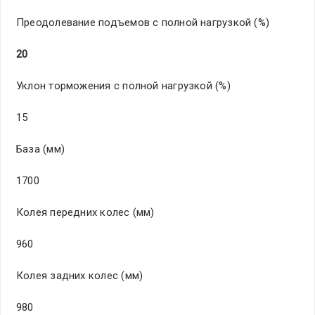
Пре­одо­лев­ани­е под­ъем­ов с пол­ной­ наг­руз­кой­ (%)
20
Укл­он тор­мож­ени­я с пол­ной­ наг­руз­кой­ (%)
15
Баз­а (мм)
1700
Кол­ея пер­едн­их кол­ес (мм)
960
Кол­ея зад­них­ кол­ес (мм)
980