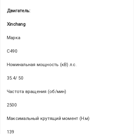
Дви­гат­ель­:
Xinchang
Мар­ка
C490
Ном­ина­льн­ая мощ­нос­ть (кВ) л.с.
35.4/ 50
Час­тот­а вра­щен­ия (об/мин­)
2500
Мак­сим­аль­ный­ кру­тящ­ий мом­ент­ (Н.м)
139