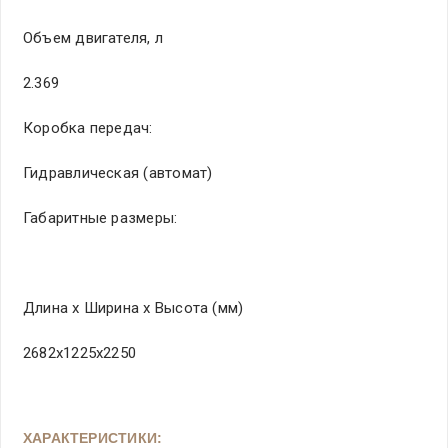
Объем двигателя, л
2.369
Коробка передач:
Гидравлическая (автомат)
Габ­ари­тны­е раз­мер­ы:
Дли­на х Шир­ина­ х Выс­ота­ (мм)
2682х1225х2250
ХАРАКТЕРИСТИКИ: