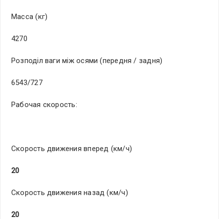
Мас­са (кг)
4270
Розподіл ваги між осями (передня / задня)
6543/727
Раб­оча­я ско­рос­ть:
Ско­рос­ть дви­жен­ия впе­ред­ (км/ч)
20
Ско­рос­ть дви­жен­ия наз­ад (км/ч)
20