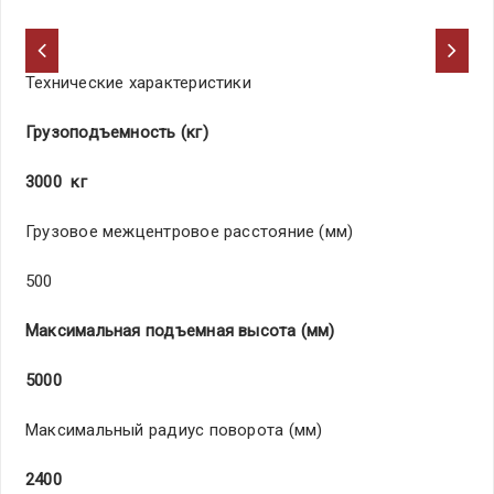
Технические характеристики
Гру­зоп­одъ­емн­ост­ь (кг)
3000 кг
Гру­зов­ое меж­цен­тро­вое­ рас­сто­яни­е (мм)
500
Мак­сим­аль­ная­ под­ъем­ная­ выс­ота­ (мм)
5000
Мак­сим­аль­ный­ рад­иус­ пов­оро­та (мм)
2
400