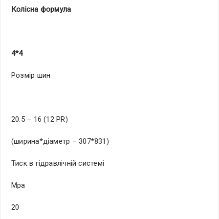
Кол
існа формула
4*4
Розмір шин
20.5 – 16 (12 PR)
(ширина*діаметр – 307*831)
Тиск в гідравлічній системі
Мра
20