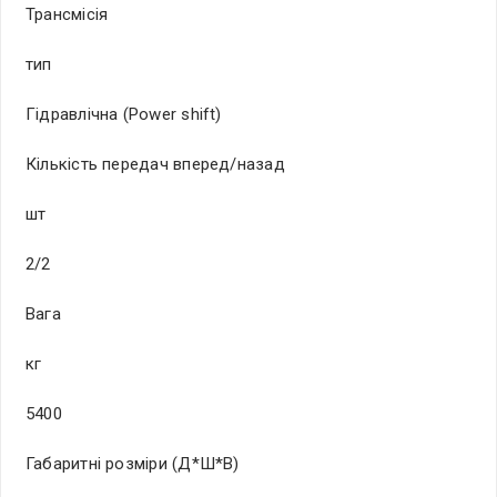
Трансмісія
тип
Гідравлічна (Power shift)
Кількість передач вперед/назад
шт
2/2
Вага
кг
5400
Габаритні розміри (Д*Ш*В)