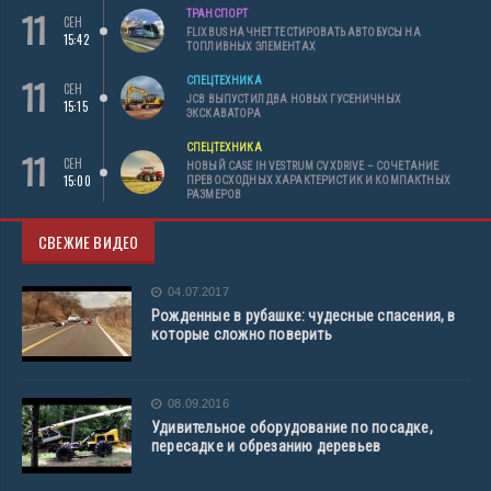
11
ТРАНСПОРТ
СЕН
FLIXBUS НАЧНЕТ ТЕСТИРОВАТЬ АВТОБУСЫ НА
15:42
ТОПЛИВНЫХ ЭЛЕМЕНТАХ
11
СПЕЦТЕХНИКА
СЕН
JCB ВЫПУСТИЛ ДВА НОВЫХ ГУСЕНИЧНЫХ
15:15
ЭКСКАВАТОРА
СПЕЦТЕХНИКА
11
СЕН
НОВЫЙ CASE IH VESTRUM CVXDRIVE – СОЧЕТАНИЕ
15:00
ПРЕВОСХОДНЫХ ХАРАКТЕРИСТИК И КОМПАКТНЫХ
РАЗМЕРОВ
СВЕЖИЕ ВИДЕО
04.07.2017
Рожденные в рубашке: чудесные спасения, в
которые сложно поверить
08.09.2016
Удивительное оборудование по посадке,
пересадке и обрезанию деревьев