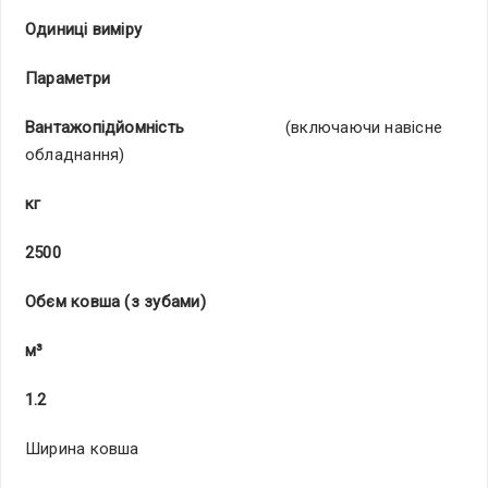
Одиниці виміру
Параметри
Вантажопідйомність
(включаючи навісне
обладнання)
кг
2500
Обєм ковша (з зубами)
м³
1.2
Ширина ковша