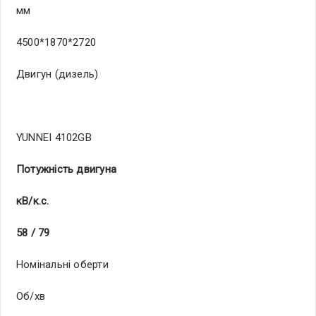
мм
4500*1870*2720
Двигун (дизель)
YUNNEI 4102GB
Потужність двигуна
кВ/к.с.
58 / 79
Номінальні оберти
Об/хв