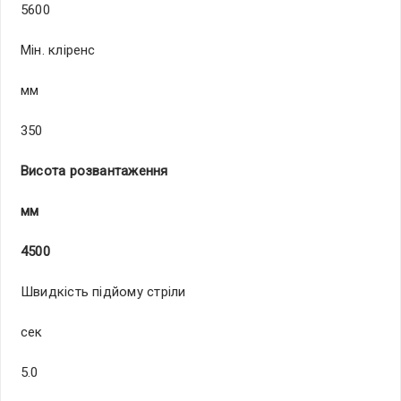
5600
Мін. кліренс
мм
350
Висота розвантаження
мм
45
00
Швидкість підйому стріли
сек
5.0