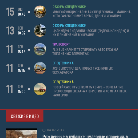
15
ОБЗОРЫ СПЕЦТЕХНИКИ
ОКТ
МНОГОФУНКЦИОНАЛЬНАЯ СПЕЦТЕХНИКА – МАШИНА,
10:48
КОТОРАЯ ЭКОНОМИТ ВРЕМЯ, ДЕНЬГИ И УСИЛИЯ
13
ОБЗОРЫ СПЕЦТЕХНИКИ
СЕН
ЦИЛИНДРЫ ГИДРАВЛИЧЕСКИЕ (ГИДРОЦИЛИНДРЫ) И
10:32
ИХ ПРИМЕНЕНИЕ В УКРАИНЕ
11
ТРАНСПОРТ
СЕН
FLIXBUS НАЧНЕТ ТЕСТИРОВАТЬ АВТОБУСЫ НА
15:42
ТОПЛИВНЫХ ЭЛЕМЕНТАХ
11
СПЕЦТЕХНИКА
СЕН
JCB ВЫПУСТИЛ ДВА НОВЫХ ГУСЕНИЧНЫХ
15:15
ЭКСКАВАТОРА
СПЕЦТЕХНИКА
11
СЕН
НОВЫЙ CASE IH VESTRUM CVXDRIVE – СОЧЕТАНИЕ
15:00
ПРЕВОСХОДНЫХ ХАРАКТЕРИСТИК И КОМПАКТНЫХ
РАЗМЕРОВ
СВЕЖИЕ ВИДЕО
04.07.2017
Рожденные в рубашке: чудесные спасения, в