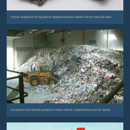
открыт недорогой метод добычи редкоземельных элементов из угольной золы
на украинских свалках находятся тонны золота и редкоземельных металлов