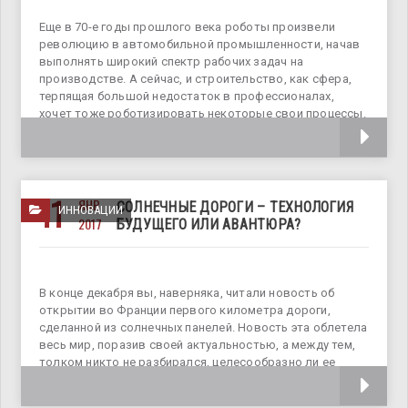
Еще в 70-е годы прошлого века роботы произвели
революцию в автомобильной промышленности, начав
выполнять широкий спектр рабочих задач на
производстве. А сейчас, и строительство, как сфера,
терпящая большой недостаток в профессионалах,
хочет тоже роботизировать некоторые свои процессы.
Именно поэтому, вот
11
ЯНВ
СОЛНЕЧНЫЕ ДОРОГИ – ТЕХНОЛОГИЯ
ИННОВАЦИИ
2017
БУДУЩЕГО ИЛИ АВАНТЮРА?
В конце декабря вы, наверняка, читали новость об
открытии во Франции первого километра дороги,
сделанной из солнечных панелей. Новость эта облетела
весь мир, поразив своей актуальностью, а между тем,
толком никто не разбирался, целесообразно ли ее
строить. Ведь, как известно,