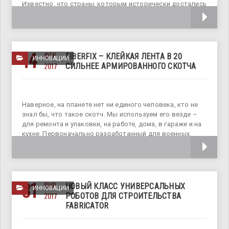
Известно, что страны, которым исторически достались
большие залежи полезных ископаемых,
14
ФЕВ
FIBERFIX – КЛЕЙКАЯ ЛЕНТА В 20
ИННОВАЦИИ
2017
СИЛЬНЕЕ АРМИРОВАННОГО СКОТЧА
Наверное, на планете нет ни единого человека, кто не
знал бы, что такое скотч. Мы используем его везде –
для ремонта и упаковки, на работе, дома, в гараже и на
кухне. Первоначально разработанный для военных,
скотч, как «секретное ремонтное оружие»,
31
ЯНВ
НОВЫЙ КЛАСС УНИВЕРСАЛЬНЫХ
ИННОВАЦИИ
2017
РОБОТОВ ДЛЯ СТРОИТЕЛЬСТВА
FABRICATOR