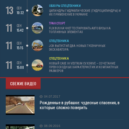
13
ОБЗОРЫ СПЕЦТЕХНИКИ
СЕН
ЦИЛИНДРЫ ГИДРАВЛИЧЕСКИЕ (ГИДРОЦИЛИНДРЫ) И
10:32
ИХ ПРИМЕНЕНИЕ В УКРАИНЕ
11
ТРАНСПОРТ
СЕН
FLIXBUS НАЧНЕТ ТЕСТИРОВАТЬ АВТОБУСЫ НА
15:42
ТОПЛИВНЫХ ЭЛЕМЕНТАХ
11
СПЕЦТЕХНИКА
СЕН
JCB ВЫПУСТИЛ ДВА НОВЫХ ГУСЕНИЧНЫХ
15:15
ЭКСКАВАТОРА
СПЕЦТЕХНИКА
11
СЕН
НОВЫЙ CASE IH VESTRUM CVXDRIVE – СОЧЕТАНИЕ
15:00
ПРЕВОСХОДНЫХ ХАРАКТЕРИСТИК И КОМПАКТНЫХ
РАЗМЕРОВ
СВЕЖИЕ ВИДЕО
04.07.2017
Рожденные в рубашке: чудесные спасения, в
которые сложно поверить
08.09.2016