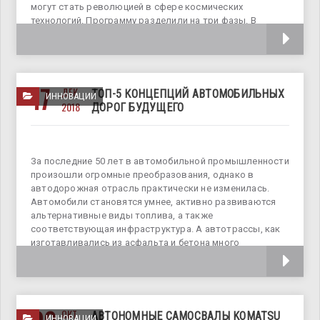
могут стать революцией в сфере космических
технологий. Программу разделили на три фазы. В
каждый концепт из Фазы
17
ДЕК
ТОП-5 КОНЦЕПЦИЙ АВТОМОБИЛЬНЫХ
ИННОВАЦИИ
2018
ДОРОГ БУДУЩЕГО
За последние 50 лет в автомобильной промышленности
произошли огромные преобразования, однако в
автодорожная отрасль практически не изменилась.
Автомобили становятся умнее, активно развиваются
альтернативные виды топлива, а также
соответствующая инфраструктура. А автотрассы, как
изготавливались из асфальта и бетона много
десятилетий назад,
ОКТ
АВТОНОМНЫЕ САМОСВАЛЫ KOMATSU
ИННОВАЦИИ