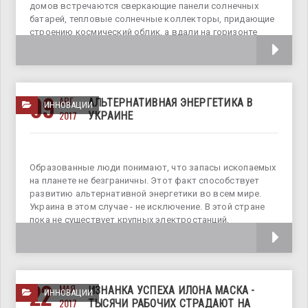
домов встречаются сверкающие панели солнечных
батарей, тепловые солнечные коллекторы, придающие
строению космический облик, а вдали на горизонте
привлекают внимание высокие ветряки –
09
АВГ
АЛЬТЕРНАТИВНАЯ ЭНЕРГЕТИКА В
ИННОВАЦИИ
2017
УКРАИНЕ
Образованные люди понимают, что запасы ископаемых
на планете не безграничны. Этот факт способствует
развитию альтернативной энергетики во всем мире.
Украина в этом случае - не исключение. В этой стране
пока не существует крупных электростанций,
работающих на альтернативных источниках энергии, но
22
МАЯ
ИЗНАНКА УСПЕХА ИЛОНА МАСКА -
ИННОВАЦИИ
2017
ТЫСЯЧИ РАБОЧИХ СТРАДАЮТ НА