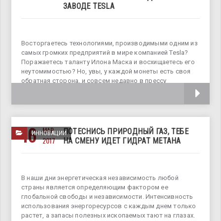
ЗАВОДЕ TESLA
Восторгаетесь технологиями, производимыми одним из
самых громких предприятий в мире компанией Tesla?
Поражаетесь таланту Илона Маска и восхищаетесь его
неутомимостью? Но, увы, у каждой монеты есть своя
обратная сторона, и совсем недавно в прессу
просочилась информация о том, в каких
16
МАР
ПОТЕСНИСЬ ПРИРОДНЫЙ ГАЗ, ТЕБЕ
ИННОВАЦИИ
2017
НА СМЕНУ ИДЕТ ГИДРАТ МЕТАНА
В наши дни энергетическая независимость любой
страны является определяющим фактором ее
глобальной свободы и независимости. Интенсивность
использования энергоресурсов с каждым днем только
растет, а запасы полезных ископаемых тают на глазах.