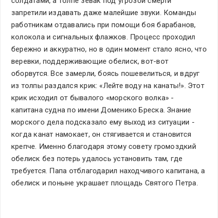
солдатами, а толпе зевак под угрозой смерти
запретили издавать даже малейшие звуки. Команды
работникам отдавались при помощи боя барабанов,
колокола и сигнальных флажков. Процесс проходил
бережно и аккуратно, но в один момент стало ясно, что
веревки, поддерживающие обелиск, вот-вот
оборвутся. Все замерли, боясь пошевелиться, и вдруг
из толпы раздался крик: «Лейте воду на канаты!». Этот
крик исходил от бывалого «морского волка» -
капитана судна по имени Доменико Бреска. Знание
морского дела подсказало ему выход из ситуации -
когда канат намокает, он стягивается и становится
крепче. Именно благодаря этому совету громоздкий
обелиск без потерь удалось установить там, где
требуется. Папа отблагодарил находчивого капитана, а
обелиск и поныне украшает площадь Святого Петра.