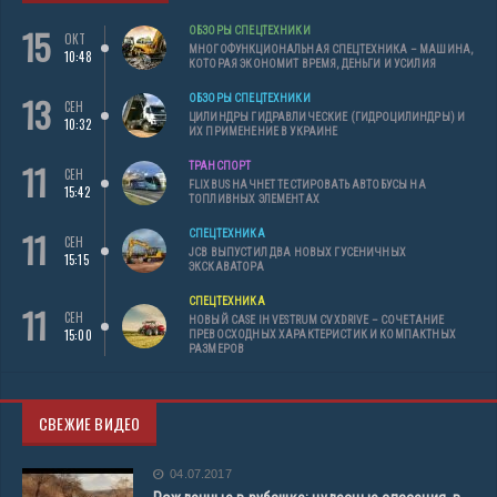
15
ОБЗОРЫ СПЕЦТЕХНИКИ
ОКТ
МНОГОФУНКЦИОНАЛЬНАЯ СПЕЦТЕХНИКА – МАШИНА,
10:48
КОТОРАЯ ЭКОНОМИТ ВРЕМЯ, ДЕНЬГИ И УСИЛИЯ
13
ОБЗОРЫ СПЕЦТЕХНИКИ
СЕН
ЦИЛИНДРЫ ГИДРАВЛИЧЕСКИЕ (ГИДРОЦИЛИНДРЫ) И
10:32
ИХ ПРИМЕНЕНИЕ В УКРАИНЕ
11
ТРАНСПОРТ
СЕН
FLIXBUS НАЧНЕТ ТЕСТИРОВАТЬ АВТОБУСЫ НА
15:42
ТОПЛИВНЫХ ЭЛЕМЕНТАХ
11
СПЕЦТЕХНИКА
СЕН
JCB ВЫПУСТИЛ ДВА НОВЫХ ГУСЕНИЧНЫХ
15:15
ЭКСКАВАТОРА
СПЕЦТЕХНИКА
11
СЕН
НОВЫЙ CASE IH VESTRUM CVXDRIVE – СОЧЕТАНИЕ
15:00
ПРЕВОСХОДНЫХ ХАРАКТЕРИСТИК И КОМПАКТНЫХ
РАЗМЕРОВ
СВЕЖИЕ ВИДЕО
04.07.2017