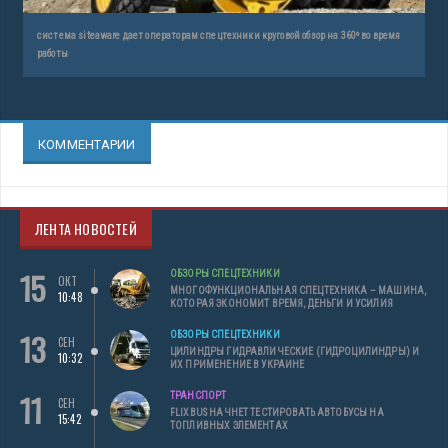
система siteaware дает операторам спецтехники круговой обзор на 360º во время
работы
КОММЕНТАРИИ
ЛЕНТА НОВОСТЕЙ
15
ОБЗОРЫ СПЕЦТЕХНИКИ
ОКТ
МНОГОФУНКЦИОНАЛЬНАЯ СПЕЦТЕХНИКА – МАШИНА,
10:48
КОТОРАЯ ЭКОНОМИТ ВРЕМЯ, ДЕНЬГИ И УСИЛИЯ
13
ОБЗОРЫ СПЕЦТЕХНИКИ
СЕН
ЦИЛИНДРЫ ГИДРАВЛИЧЕСКИЕ (ГИДРОЦИЛИНДРЫ) И
10:32
ИХ ПРИМЕНЕНИЕ В УКРАИНЕ
11
ТРАНСПОРТ
СЕН
FLIXBUS НАЧНЕТ ТЕСТИРОВАТЬ АВТОБУСЫ НА
15:42
ТОПЛИВНЫХ ЭЛЕМЕНТАХ