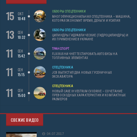
15
ОБЗОРЫ СПЕЦТЕХНИКИ
ОКТ
МНОГОФУНКЦИОНАЛЬНАЯ СПЕЦТЕХНИКА – МАШИНА,
10:48
КОТОРАЯ ЭКОНОМИТ ВРЕМЯ, ДЕНЬГИ И УСИЛИЯ
13
ОБЗОРЫ СПЕЦТЕХНИКИ
СЕН
ЦИЛИНДРЫ ГИДРАВЛИЧЕСКИЕ (ГИДРОЦИЛИНДРЫ) И
10:32
ИХ ПРИМЕНЕНИЕ В УКРАИНЕ
11
ТРАНСПОРТ
СЕН
FLIXBUS НАЧНЕТ ТЕСТИРОВАТЬ АВТОБУСЫ НА
15:42
ТОПЛИВНЫХ ЭЛЕМЕНТАХ
11
СПЕЦТЕХНИКА
СЕН
JCB ВЫПУСТИЛ ДВА НОВЫХ ГУСЕНИЧНЫХ
15:15
ЭКСКАВАТОРА
СПЕЦТЕХНИКА
11
СЕН
НОВЫЙ CASE IH VESTRUM CVXDRIVE – СОЧЕТАНИЕ
15:00
ПРЕВОСХОДНЫХ ХАРАКТЕРИСТИК И КОМПАКТНЫХ
РАЗМЕРОВ
СВЕЖИЕ ВИДЕО
04.07.2017