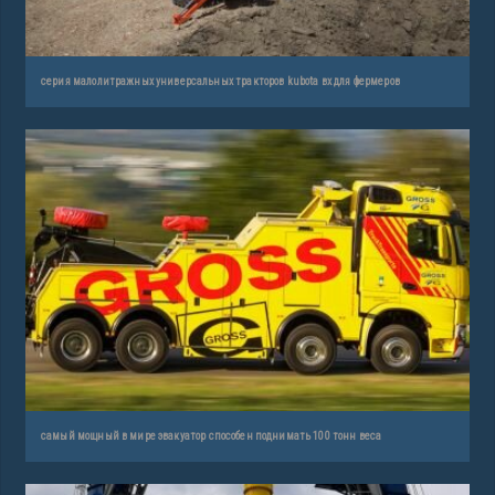
серия малолитражных универсальных тракторов kubota вх для фермеров
самый мощный в мире эвакуатор способен поднимать 100 тонн веса