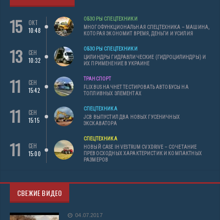
15
ОБЗОРЫ СПЕЦТЕХНИКИ
ОКТ
МНОГОФУНКЦИОНАЛЬНАЯ СПЕЦТЕХНИКА – МАШИНА,
10:48
КОТОРАЯ ЭКОНОМИТ ВРЕМЯ, ДЕНЬГИ И УСИЛИЯ
13
ОБЗОРЫ СПЕЦТЕХНИКИ
СЕН
ЦИЛИНДРЫ ГИДРАВЛИЧЕСКИЕ (ГИДРОЦИЛИНДРЫ) И
10:32
ИХ ПРИМЕНЕНИЕ В УКРАИНЕ
11
ТРАНСПОРТ
СЕН
FLIXBUS НАЧНЕТ ТЕСТИРОВАТЬ АВТОБУСЫ НА
15:42
ТОПЛИВНЫХ ЭЛЕМЕНТАХ
11
СПЕЦТЕХНИКА
СЕН
JCB ВЫПУСТИЛ ДВА НОВЫХ ГУСЕНИЧНЫХ
15:15
ЭКСКАВАТОРА
СПЕЦТЕХНИКА
11
СЕН
НОВЫЙ CASE IH VESTRUM CVXDRIVE – СОЧЕТАНИЕ
15:00
ПРЕВОСХОДНЫХ ХАРАКТЕРИСТИК И КОМПАКТНЫХ
РАЗМЕРОВ
СВЕЖИЕ ВИДЕО
04.07.2017