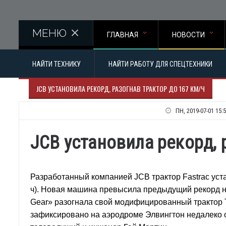
Перейти к основному содержанию
МЕНЮ
ГЛАВНАЯ
НОВОСТИ
НАЙТИ ТЕХНИКУ
НАЙТИ РАБОТУ ДЛЯ СПЕЦТЕХНИКИ
JCB УСТАНОВИЛА РЕКОРД, РАЗОГНАВ ТРАКТОР ДО 167 КМ/Ч
ПН, 2019-07-01 15:
JCB установила рекорд, 
Разработанный компанией JCB трактор Fastrac уста
ч). Новая машина превысила предыдущий рекорд на 
Gear» разогнала свой модифицированный трактор Tr
зафиксировано на аэродроме Элвингтон недалеко о