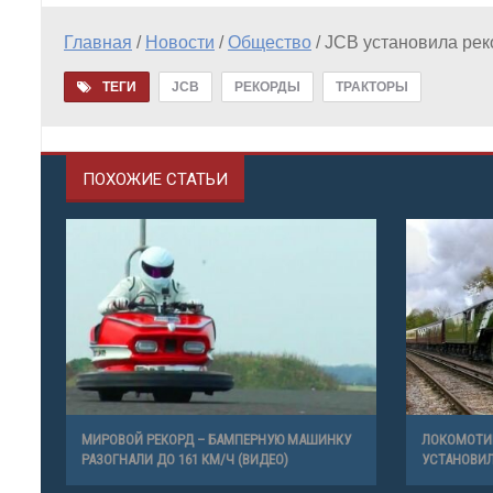
Главная
/
Новости
/
Общество
/
JCB установила реко
ТЕГИ
JCB
РЕКОРДЫ
ТРАКТОРЫ
ПОХОЖИЕ СТАТЬИ
МИРОВОЙ РЕКОРД – БАМПЕРНУЮ МАШИНКУ
ЛОКОМОТИВ
РАЗОГНАЛИ ДО 161 КМ/Ч (ВИДЕО)
УСТАНОВИЛ