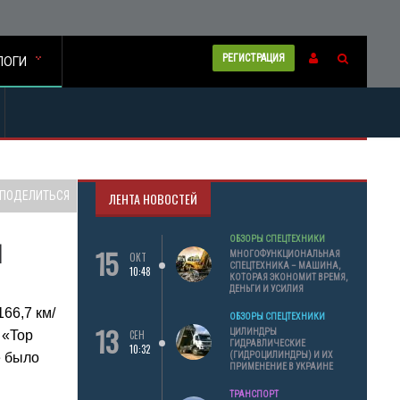
РЕГИСТРАЦИЯ
ЛОГИ
ПОДЕЛИТЬСЯ
ЛЕНТА НОВОСТЕЙ
ч
ОБЗОРЫ СПЕЦТЕХНИКИ
15
МНОГОФУНКЦИОНАЛЬНАЯ
ОКТ
СПЕЦТЕХНИКА – МАШИНА,
10:48
КОТОРАЯ ЭКОНОМИТ ВРЕМЯ,
ДЕНЬГИ И УСИЛИЯ
66,7 км/
ОБЗОРЫ СПЕЦТЕХНИКИ
13
ЦИЛИНДРЫ
 «Top
СЕН
ГИДРАВЛИЧЕСКИЕ
10:32
е было
(ГИДРОЦИЛИНДРЫ) И ИХ
ПРИМЕНЕНИЕ В УКРАИНЕ
ТРАНСПОРТ