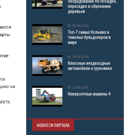
оборудование по посадке,
ь
пересадке и обрезанию
деревьев
02.09.2016
аются
Топ-7 самых больших и
карты
тяжелых бульдозеров в
мире
ятие
19.08.2016
Классные вездеходные
автомобили и грузовики
ись
ацию на
12.08.2016
Невероятные машины 4
руту,
НОВОСТИ ПОРТАЛА