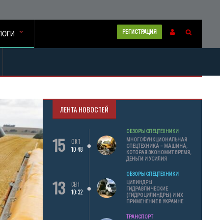
РЕГИСТРАЦИЯ
ЛОГИ
ЛЕНТА НОВОСТЕЙ
ОБЗОРЫ СПЕЦТЕХНИКИ
15
МНОГОФУНКЦИОНАЛЬНАЯ
ОКТ
СПЕЦТЕХНИКА – МАШИНА,
10:48
КОТОРАЯ ЭКОНОМИТ ВРЕМЯ,
ДЕНЬГИ И УСИЛИЯ
ОБЗОРЫ СПЕЦТЕХНИКИ
13
ЦИЛИНДРЫ
СЕН
ГИДРАВЛИЧЕСКИЕ
10:32
(ГИДРОЦИЛИНДРЫ) И ИХ
ПРИМЕНЕНИЕ В УКРАИНЕ
ТРАНСПОРТ