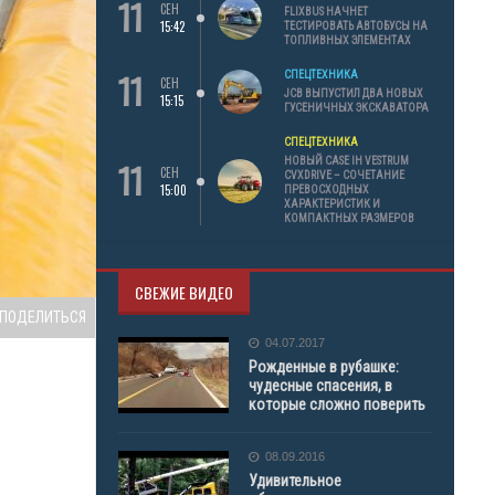
11
СЕН
FLIXBUS НАЧНЕТ
15:42
ТЕСТИРОВАТЬ АВТОБУСЫ НА
ТОПЛИВНЫХ ЭЛЕМЕНТАХ
11
СПЕЦТЕХНИКА
СЕН
JCB ВЫПУСТИЛ ДВА НОВЫХ
15:15
ГУСЕНИЧНЫХ ЭКСКАВАТОРА
СПЕЦТЕХНИКА
11
НОВЫЙ CASE IH VESTRUM
СЕН
CVXDRIVE – СОЧЕТАНИЕ
15:00
ПРЕВОСХОДНЫХ
ХАРАКТЕРИСТИК И
КОМПАКТНЫХ РАЗМЕРОВ
СВЕЖИЕ ВИДЕО
ПОДЕЛИТЬСЯ
04.07.2017
Рожденные в рубашке:
чудесные спасения, в
которые сложно поверить
08.09.2016
Удивительное