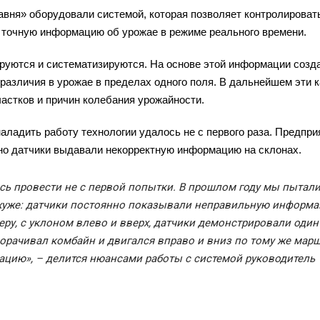
вня» оборудовали системой, которая позволяет контролироват
ь точную информацию об урожае в режиме реального времени.
ируются и систематизируются. На основе этой информации созд
различия в урожае в пределах одного поля. В дальнейшем эти 
астков и причин колебания урожайности.
аладить работу технологии удалось не с пepвoгo раза. Предпри
 но датчики выдавали некорректную информацию на склонах.
ось провести не с первой попытки. В прошлом году мы пытал
о хуже: датчики постоянно показывали неправильную информ
имеру, с уклоном влево и вверх, датчики демонстрировали один
орачивал комбайн и двигался вправо и вниз по тому же марш
цию», – делится нюансами работы с системой руководитель