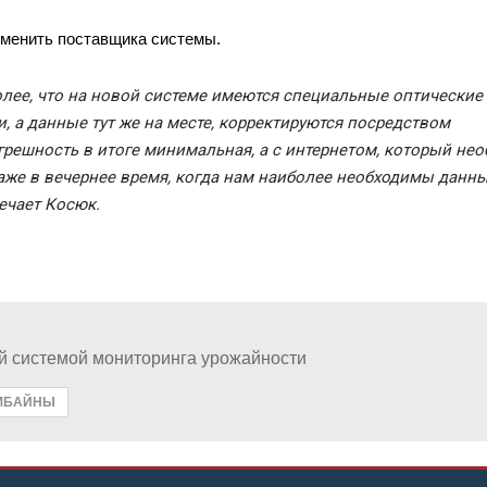
зменить поставщика системы.
лее, что на новой системе имеются специальные оптические 
 а данные тут же на месте, корректируются посредством
грешность в итоге минимальная, а с интернетом, который не
даже в вечернее время, когда нам наиболее необходимы данн
ечает Косюк.
й системoй мoнитopинга урожайности
МБАЙНЫ