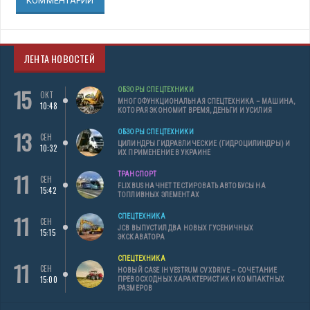
КОММЕНТАРИИ
ЛЕНТА НОВОСТЕЙ
15
ОБЗОРЫ СПЕЦТЕХНИКИ
ОКТ
МНОГОФУНКЦИОНАЛЬНАЯ СПЕЦТЕХНИКА – МАШИНА,
10:48
КОТОРАЯ ЭКОНОМИТ ВРЕМЯ, ДЕНЬГИ И УСИЛИЯ
13
ОБЗОРЫ СПЕЦТЕХНИКИ
СЕН
ЦИЛИНДРЫ ГИДРАВЛИЧЕСКИЕ (ГИДРОЦИЛИНДРЫ) И
10:32
ИХ ПРИМЕНЕНИЕ В УКРАИНЕ
11
ТРАНСПОРТ
СЕН
FLIXBUS НАЧНЕТ ТЕСТИРОВАТЬ АВТОБУСЫ НА
15:42
ТОПЛИВНЫХ ЭЛЕМЕНТАХ
11
СПЕЦТЕХНИКА
СЕН
JCB ВЫПУСТИЛ ДВА НОВЫХ ГУСЕНИЧНЫХ
15:15
ЭКСКАВАТОРА
СПЕЦТЕХНИКА
11
СЕН
НОВЫЙ CASE IH VESTRUM CVXDRIVE – СОЧЕТАНИЕ
15:00
ПРЕВОСХОДНЫХ ХАРАКТЕРИСТИК И КОМПАКТНЫХ
РАЗМЕРОВ