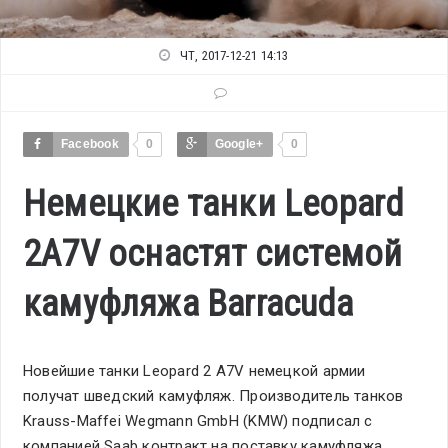
ЧТ, 2017-12-21 14:13
Facebook
0
Google+
0
Немецкие танки Leopard
2A7V оснастят системой
камуфляжа Barracuda
Новейшие танки Leopard 2 A7V немецкой армии
получат шведский камуфляж. Производитель танков
Krauss-Maffei Wegmann GmbH (KMW) подписал с
компанией Saab контракт на поставку камуфляжа