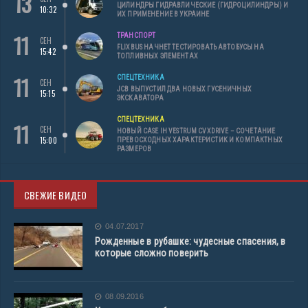
13
ЦИЛИНДРЫ ГИДРАВЛИЧЕСКИЕ (ГИДРОЦИЛИНДРЫ) И
10:32
ИХ ПРИМЕНЕНИЕ В УКРАИНЕ
11
ТРАНСПОРТ
СЕН
FLIXBUS НАЧНЕТ ТЕСТИРОВАТЬ АВТОБУСЫ НА
15:42
ТОПЛИВНЫХ ЭЛЕМЕНТАХ
11
СПЕЦТЕХНИКА
СЕН
JCB ВЫПУСТИЛ ДВА НОВЫХ ГУСЕНИЧНЫХ
15:15
ЭКСКАВАТОРА
СПЕЦТЕХНИКА
11
СЕН
НОВЫЙ CASE IH VESTRUM CVXDRIVE – СОЧЕТАНИЕ
15:00
ПРЕВОСХОДНЫХ ХАРАКТЕРИСТИК И КОМПАКТНЫХ
РАЗМЕРОВ
СВЕЖИЕ ВИДЕО
04.07.2017
Рожденные в рубашке: чудесные спасения, в
которые сложно поверить
08.09.2016