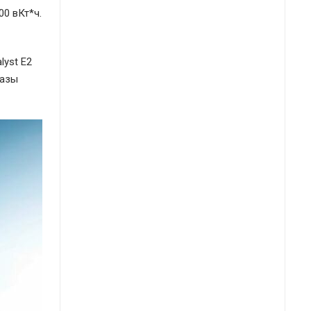
0 вКт*ч.
lyst E2
разы