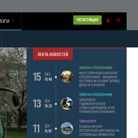
РЕГИСТРАЦИЯ
ЛОГИ
ЛЕНТА НОВОСТЕЙ
ОБЗОРЫ СПЕЦТЕХНИКИ
15
МНОГОФУНКЦИОНАЛЬНАЯ
ОКТ
СПЕЦТЕХНИКА – МАШИНА,
10:48
КОТОРАЯ ЭКОНОМИТ ВРЕМЯ,
ДЕНЬГИ И УСИЛИЯ
ОБЗОРЫ СПЕЦТЕХНИКИ
13
ЦИЛИНДРЫ
СЕН
ГИДРАВЛИЧЕСКИЕ
10:32
(ГИДРОЦИЛИНДРЫ) И ИХ
ПРИМЕНЕНИЕ В УКРАИНЕ
ТРАНСПОРТ
11
СЕН
FLIXBUS НАЧНЕТ
15:42
ТЕСТИРОВАТЬ АВТОБУСЫ НА
ТОПЛИВНЫХ ЭЛЕМЕНТАХ