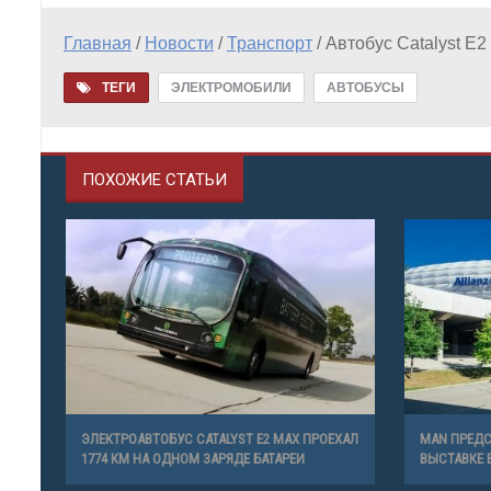
Главная
/
Новости
/
Транспорт
/
Автобус Catalyst Е2
ТЕГИ
ЭЛЕКТРОМОБИЛИ
АВТОБУСЫ
ПОХОЖИЕ СТАТЬИ
ЭЛЕКТРОАВТОБУС CATALYST E2 MAX ПРОЕХАЛ
MAN ПРЕДС
1774 КМ НА ОДНОМ ЗАРЯДЕ БАТАРЕИ
ВЫСТАВКЕ 