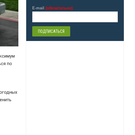
E-mail
(обязательно)
аксимум
ься по
погодных
енить