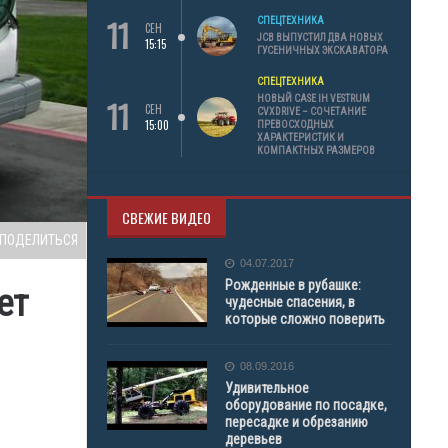
11
СПЕЦТЕХНИКА
СЕН
JCB ВЫПУСТИЛ ДВА НОВЫХ
15:15
ГУСЕНИЧНЫХ ЭКСКАВАТОРА
СПЕЦТЕХНИКА
11
НОВЫЙ CASE IH VESTRUM
СЕН
CVXDRIVE – СОЧЕТАНИЕ
15:00
ПРЕВОСХОДНЫХ
ХАРАКТЕРИСТИК И
КОМПАКТНЫХ РАЗМЕРОВ
СВЕЖИЕ ВИДЕО
ПОДЕЛИТЬСЯ
04.07.2017
Рожденные в рубашке:
ет
чудесные спасения, в
которые сложно поверить
08.09.2016
Удивительное
оборудование по посадке,
пересадке и обрезанию
деревьев