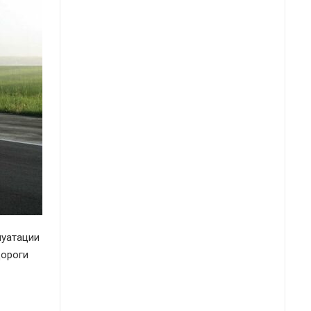
луатации
дороги