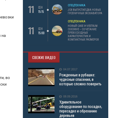
11
СПЕЦТЕХНИКА
СЕН
JCB ВЫПУСТИЛ ДВА НОВЫХ
15:15
ГУСЕНИЧНЫХ ЭКСКАВАТОРА
ревозки
СПЕЦТЕХНИКА
11
НОВЫЙ CASE IH VESTRUM
СЕН
CVXDRIVE – СОЧЕТАНИЕ
15:00
ПРЕВОСХОДНЫХ
 на
ХАРАКТЕРИСТИК И
КОМПАКТНЫХ РАЗМЕРОВ
СВЕЖИЕ ВИДЕО
04.07.2017
Рожденные в рубашке:
и, во
чудесные спасения, в
ески
которые сложно поверить
08.09.2016
Удивительное
оборудование по посадке,
пересадке и обрезанию
деревьев