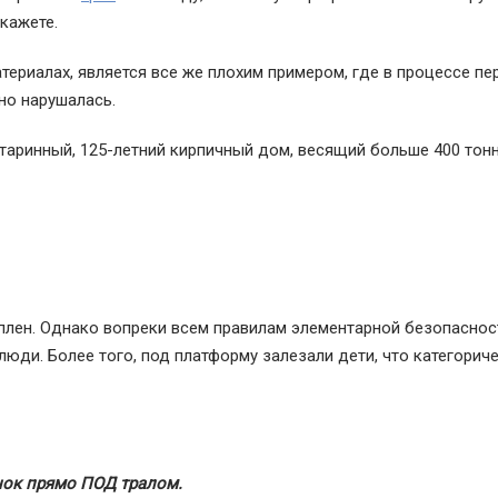
кажете.
атериалах, является все же плохим примером, где в процессе пе
но нарушалась.
таринный, 125-летний кирпичный дом, весящий больше 400 тонн
плен. Однако вопреки всем правилам элементарной безопасност
люди. Более того, под платформу залезали дети, что категорич
нок прямо ПОД тралом.