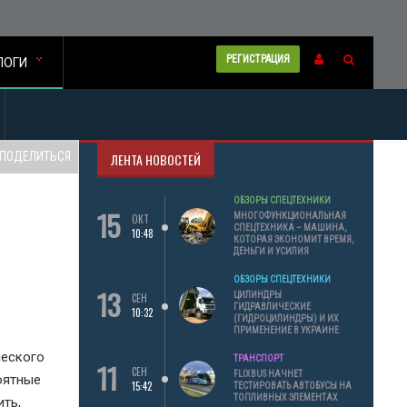
РЕГИСТРАЦИЯ
ЛОГИ
ПОДЕЛИТЬСЯ
ЛЕНТА НОВОСТЕЙ
ОБЗОРЫ СПЕЦТЕХНИКИ
15
МНОГОФУНКЦИОНАЛЬНАЯ
ОКТ
СПЕЦТЕХНИКА – МАШИНА,
10:48
КОТОРАЯ ЭКОНОМИТ ВРЕМЯ,
ДЕНЬГИ И УСИЛИЯ
ОБЗОРЫ СПЕЦТЕХНИКИ
13
ЦИЛИНДРЫ
СЕН
ГИДРАВЛИЧЕСКИЕ
10:32
(ГИДРОЦИЛИНДРЫ) И ИХ
ПРИМЕНЕНИЕ В УКРАИНЕ
ческого
ТРАНСПОРТ
11
СЕН
FLIXBUS НАЧНЕТ
оятные
15:42
ТЕСТИРОВАТЬ АВТОБУСЫ НА
ТОПЛИВНЫХ ЭЛЕМЕНТАХ
ть,