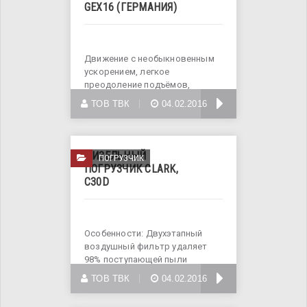
GEX16 (ГЕРМАНИЯ)
Движение с необыкновенным
ускорением, легкое
преодоление подъёмов,
сохраняя при этом
БОЛЬШЕ
ТОВ ТВК
04.02.2016
ДИЗЕЛЬНЫЙ
ПОГРУЗЧИК
ПОГРУЗЧИК CLARK,
С30D
Особенности: Двухэтапный
воздушный фильтр удаляет
98% поступающей пыли
прежде, чем
БОЛЬШЕ
ТОВ ТВК
04.02.2016