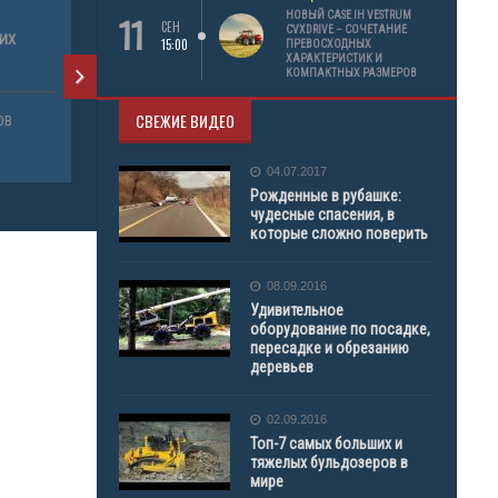
11
НОВЫЙ CASE IH VESTRUM
СЕН
CVXDRIVE – СОЧЕТАНИЕ
НИХ
ШИНА ПНЕВМАТИЧНА 23X9 R10 KENDA K610
КАМЕРА 8.3
15:00
ПРЕВОСХОДНЫХ
ХАРАКТЕРИСТИК И
KINETICS ДЛЯ СКЛАДСЬКОГО
КОМПАКТНЫХ РАЗМЕРОВ
НАВАНТАЖУВАЧА
ПРОДАЖА 
СВЕЖИЕ ВИДЕО
ОВ
АВТОБЕТО
ПРОДАЖА СОПУТСТВУЮЩИХ ТОВАРОВ
04.07.2017
АВТОБЕТОНОНАСОС
Рожденные в рубашке:
чудесные спасения, в
которые сложно поверить
08.09.2016
Удивительное
оборудование по посадке,
пересадке и обрезанию
деревьев
02.09.2016
Топ-7 самых больших и
тяжелых бульдозеров в
мире