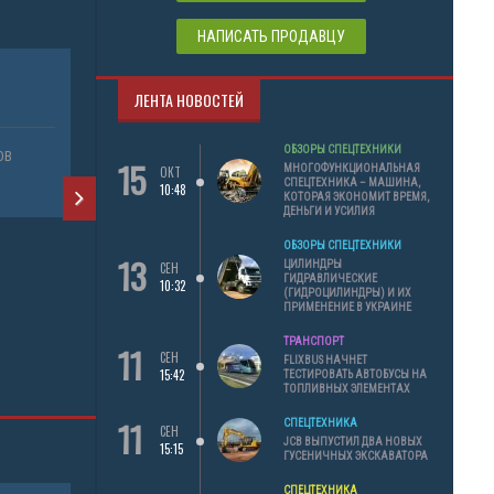
НАПИСАТЬ ПРОДАВЦУ
ЛЕНТА НОВОСТЕЙ
ШИНА 16.9-
ОБЗОРЫ СПЕЦТЕХНИКИ
ОВ
ПРОДАЖА 
15
МНОГОФУНКЦИОНАЛЬНАЯ
ОКТ
СПЕЦТЕХНИКА – МАШИНА,
10:48
РАЗНЫЕ В
КОТОРАЯ ЭКОНОМИТ ВРЕМЯ,
ДЕНЬГИ И УСИЛИЯ
ОБЗОРЫ СПЕЦТЕХНИКИ
13
ЦИЛИНДРЫ
СЕН
ШИНА 16.9-28 (420/85-28) TG01 MITAS
ГИДРАВЛИЧЕСКИЕ
10:32
(ГИДРОЦИЛИНДРЫ) И ИХ
ПРИМЕНЕНИЕ В УКРАИНЕ
ПРОДАЖА СОПУТСТВУЮЩИХ ТОВАРОВ
ТРАНСПОРТ
11
СЕН
FLIXBUS НАЧНЕТ
РАЗНЫЕ ВИДЫ СПЕЦТЕХНИКИ
15:42
ТЕСТИРОВАТЬ АВТОБУСЫ НА
ТОПЛИВНЫХ ЭЛЕМЕНТАХ
11
СПЕЦТЕХНИКА
СЕН
JCB ВЫПУСТИЛ ДВА НОВЫХ
15:15
ГУСЕНИЧНЫХ ЭКСКАВАТОРА
СПЕЦТЕХНИКА