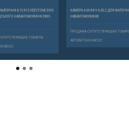
АТИЧНА 8.15 R15 DEESTONE D301
КАМЕРА 4.00 R8 V 6.02.2 ДЛЯ ВИЛОЧ
СЬКОГО НАВАНТАЖУВАЧА 28X9
НАВАНТАЖУВАЧІВ
ПРОДАЖА СОПУТСТВУЮЩИХ ТОВАР
СОПУТСТВУЮЩИХ ТОВАРОВ
АВТОБЕТОНОНАСОС
НОНАСОС