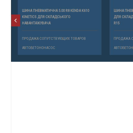
ШИНА ПНЕВМАТИЧНА 5.00 R8 KENDA K610
ШИНА ПНЕВМ
KINETICS ДЛЯ СКЛАДСЬКОГО
ДЛЯ СКЛАД
НАВАНТАЖУВАЧА
R15
ПРОДАЖА СОПУТСТВУЮЩИХ ТОВАРОВ
ПРОДАЖА 
АВТОБЕТОНОНАСОС
АВТОБЕТО