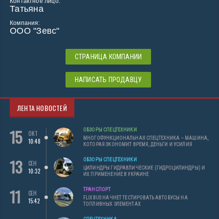
Контактное лицо:
Татьяна
Компания:
ООО "Зевс"
СТРАНИЦА КОМПАНИИ
НАПИСАТЬ ПРОДАВЦУ
ЛЕНТА НОВОСТЕЙ
15
ОБЗОРЫ СПЕЦТЕХНИКИ
ОКТ
МНОГОФУНКЦИОНАЛЬНАЯ СПЕЦТЕХНИКА – МАШИНА,
10:48
КОТОРАЯ ЭКОНОМИТ ВРЕМЯ, ДЕНЬГИ И УСИЛИЯ
13
ОБЗОРЫ СПЕЦТЕХНИКИ
СЕН
ЦИЛИНДРЫ ГИДРАВЛИЧЕСКИЕ (ГИДРОЦИЛИНДРЫ) И
10:32
ИХ ПРИМЕНЕНИЕ В УКРАИНЕ
11
ТРАНСПОРТ
СЕН
FLIXBUS НАЧНЕТ ТЕСТИРОВАТЬ АВТОБУСЫ НА
15:42
ТОПЛИВНЫХ ЭЛЕМЕНТАХ