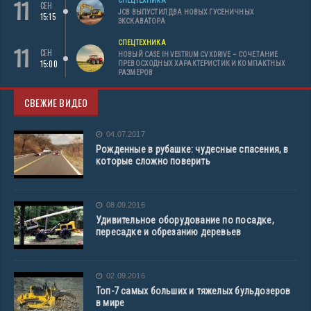
11
СПЕЦТЕХНИКА
СЕН
JCB ВЫПУСТИЛ ДВА НОВЫХ ГУСЕНИЧНЫХ
15:15
ЭКСКАВАТОРА
СПЕЦТЕХНИКА
11
СЕН
НОВЫЙ CASE IH VESTRUM CVXDRIVE – СОЧЕТАНИЕ
15:00
ПРЕВОСХОДНЫХ ХАРАКТЕРИСТИК И КОМПАКТНЫХ
РАЗМЕРОВ
СВЕЖИЕ ВИДЕО
04.07.2017
Рожденные в рубашке: чудесные спасения, в
которые сложно поверить
08.09.2016
Удивительное оборудование по посадке,
пересадке и обрезанию деревьев
02.09.2016
Топ-7 самых больших и тяжелых бульдозеров
в мире