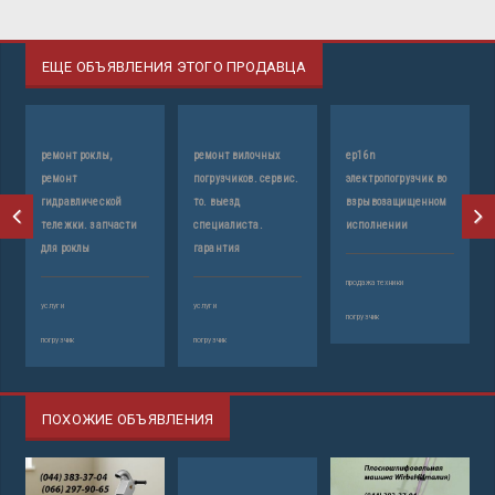
ЕЩЕ ОБЪЯВЛЕНИЯ ЭТОГО ПРОДАВЦА
ремонт роклы,
ремонт вилочных
ep16n
р
ремонт
погрузчиков. сервис.
электропогрузчик во
г
гидравлической
то. выезд
взрывозащищенном
тележки. запчасти
специалиста.
исполнении
пр
для роклы
гарантия
ра
продажа техники
услуги
услуги
погрузчик
погрузчик
погрузчик
ПОХОЖИЕ ОБЪЯВЛЕНИЯ