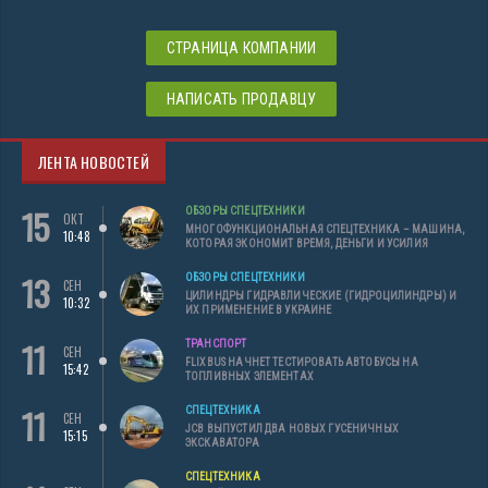
СТРАНИЦА КОМПАНИИ
НАПИСАТЬ ПРОДАВЦУ
ЛЕНТА НОВОСТЕЙ
15
ОБЗОРЫ СПЕЦТЕХНИКИ
ОКТ
МНОГОФУНКЦИОНАЛЬНАЯ СПЕЦТЕХНИКА – МАШИНА,
10:48
КОТОРАЯ ЭКОНОМИТ ВРЕМЯ, ДЕНЬГИ И УСИЛИЯ
13
ОБЗОРЫ СПЕЦТЕХНИКИ
СЕН
ЦИЛИНДРЫ ГИДРАВЛИЧЕСКИЕ (ГИДРОЦИЛИНДРЫ) И
10:32
ИХ ПРИМЕНЕНИЕ В УКРАИНЕ
11
ТРАНСПОРТ
СЕН
FLIXBUS НАЧНЕТ ТЕСТИРОВАТЬ АВТОБУСЫ НА
15:42
ТОПЛИВНЫХ ЭЛЕМЕНТАХ
11
СПЕЦТЕХНИКА
СЕН
JCB ВЫПУСТИЛ ДВА НОВЫХ ГУСЕНИЧНЫХ
15:15
ЭКСКАВАТОРА
СПЕЦТЕХНИКА