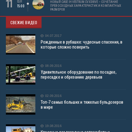
11
СЕН
НОВЫЙ CASE IH VESTRUM CVXDRIVE – СОЧЕТАНИЕ
15:00
ПРЕВОСХОДНЫХ ХАРАКТЕРИСТИК И КОМПАКТНЫХ
РАЗМЕРОВ
СВЕЖИЕ ВИДЕО
04.07.2017
Рожденные в рубашке: чудесные спасения, в
которые сложно поверить
08.09.2016
Удивительное оборудование по посадке,
пересадке и обрезанию деревьев
02.09.2016
Топ-7 самых больших и тяжелых бульдозеров
в мире
19.08.2016