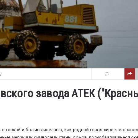
7
евского завода АТЕК ("Красн
я с тоской и болью лицезрею, как родной город хиреет и плано
анные мерзкими символами стены домов, полуобвалившиеся ск