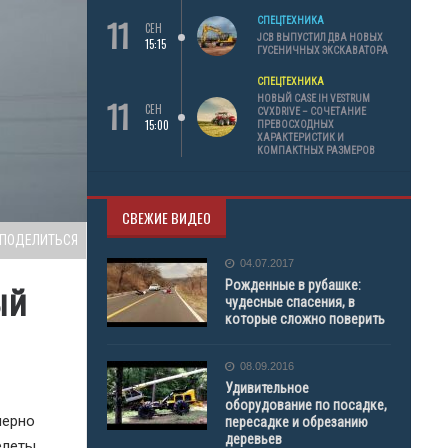
11
СПЕЦТЕХНИКА
СЕН
JCB ВЫПУСТИЛ ДВА НОВЫХ
15:15
ГУСЕНИЧНЫХ ЭКСКАВАТОРА
СПЕЦТЕХНИКА
11
НОВЫЙ CASE IH VESTRUM
СЕН
CVXDRIVE – СОЧЕТАНИЕ
15:00
ПРЕВОСХОДНЫХ
ХАРАКТЕРИСТИК И
КОМПАКТНЫХ РАЗМЕРОВ
СВЕЖИЕ ВИДЕО
ПОДЕЛИТЬСЯ
04.07.2017
Рожденные в рубашке:
ый
чудесные спасения, в
которые сложно поверить
08.09.2016
Удивительное
оборудование по посадке,
мерно
пересадке и обрезанию
деревьев
елеты