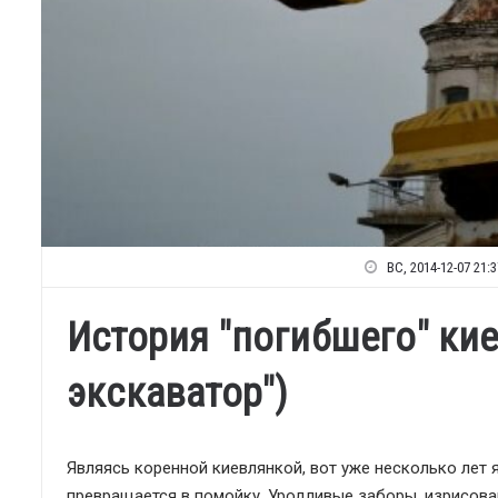
ВС, 2014-12-07 21:3
История "погибшего" ки
экскаватор")
Являясь коренной киевлянкой, вот уже несколько лет 
превращается в помойку. Уродливые заборы, изрисов