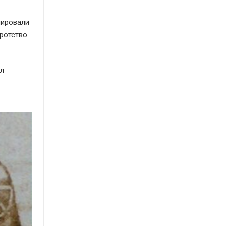
лировали
ротство.
ал