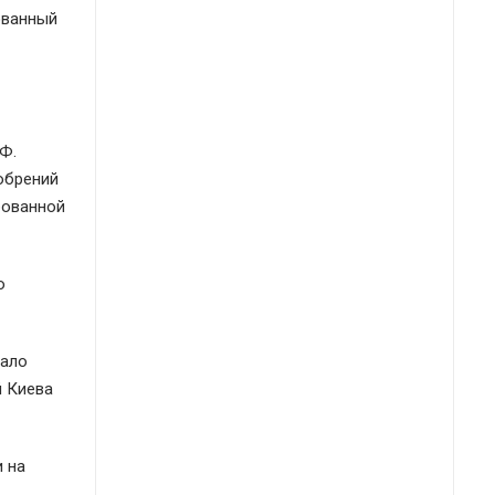
ованный
Ф.
добрений
бованной
о
тало
й Киева
и на