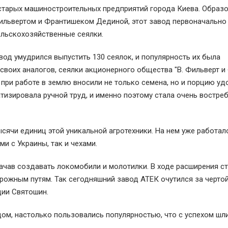
 старых машиностроительных предприятий города Киева. Образ
ильвертом и Франтишеком Дединой, этот завод первоначально
ельскохозяйственные сеялки.
вод умудрился выпустить 130 сеялок, и популярность их была
своих аналогов, сеялки акционерного общества "В. Фильверт и 
, при работе в землю вносили не только семена, но и порцию у
атизировала ручной труд, и именно поэтому стала очень востре
ысячи единиц этой уникальной агротехники. На нем уже работал
и с Украины, так и чехами.
начав создавать локомобили и молотилки. В ходе расширения с
орожным путям. Так сегодняшний завод АТЕК очутился за черто
нции Святошин.
ом, настолько пользовались популярностью, что с успехом шл