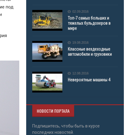
ие под
02.09.2016
и
Топ-7 самых больших и
тяжелых бульдозеров в
мире
ория
19.08.2016
Классные вездеходные
автомобили и грузовики
12.08.2016
Невероятные машины 4
НОВОСТИ ПОРТАЛА
Подпишитесь, чтобы быть в курсе
последних новостей.