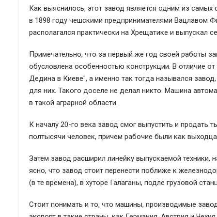
Как выяснилось, этот завод является одним из самых
в 1898 году чешскими предпринимателями Вацлавом Ф
располагался практически на Хрещатике и выпускал с
Примечательно, что за первый же год своей работы за
обусловлена особенностью конструкции. В отличие от 
Дедина в Киеве", а именно так тогда назывался завод
для них. Такого доселе не делал никто. Машина автом
в такой аграрной области.
К началу 20-го века завод смог выпустить и продать т
полтысячи человек, причем рабочие были как выходцам
Затем завод расширил линейку выпускаемой техники, 
ясно, что завод стоит перенести поближе к железнод
(в те времена), в хуторе Галаганы, подле грузовой ста
Стоит понимать и то, что машины, производимые завод
экспорт в такие страны, как Германия, Австрия и Чехия.