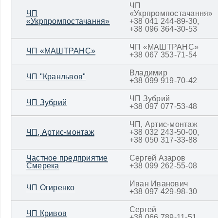
ЧП
ЧП
«Укрпромпостачання»
«Укрпромпостачання»
+38 041 244-89-30,
+38 096 364-30-53
ЧП «МАШТРАНС»
ЧП «МАШТРАНС»
+38 067 353-71-54
Владимир
ЧП "Кранльвов"
+38 099 919-70-42
ЧП Зубрий
ЧП Зубрий
+38 097 077-53-48
ЧП, Артис-монтаж
ЧП, Артис-монтаж
+38 032 243-50-00,
+38 050 317-33-88
Частное предприятие
Сергей Азаров
Смерека
+38 099 262-55-08
Иван Иванович
ЧП Огиренко
+38 097 429-98-30
Сергей
ЧП Кривов
+38 066 789-11-51