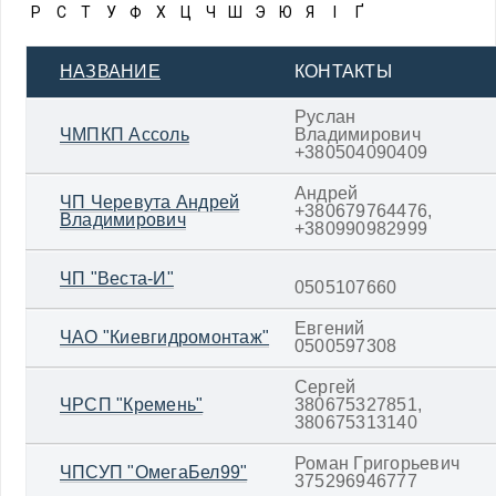
Р
С
Т
У
Ф
Х
Ц
Ч
Ш
Э
Ю
Я
І
Ґ
НАЗВАНИЕ
КОНТАКТЫ
Руслан
ЧМПКП Ассоль
Владимирович
+380504090409
Андрей
ЧП Черевута Андрей
+380679764476,
Владимирович
+380990982999
ЧП "Веста-И"
0505107660
Евгений
ЧАО "Киевгидромонтаж"
0500597308
Сергей
ЧРСП "Кремень"
380675327851,
380675313140
Роман Григорьевич
ЧПСУП "ОмегаБел99"
375296946777