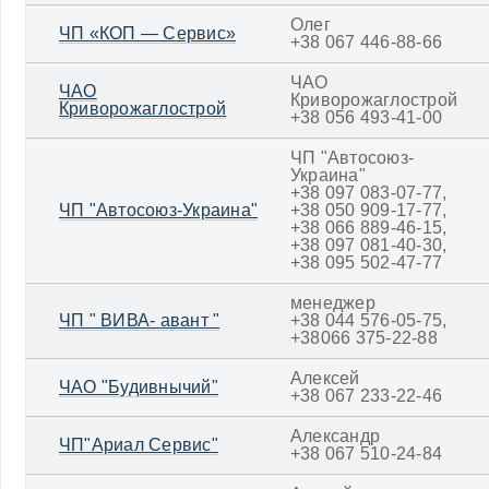
Олег
ЧП «КОП — Сервис»
+38 067 446-88-66
ЧАО
ЧАО
Криворожаглострой
Криворожаглострой
+38 056 493-41-00
ЧП "Автосоюз-
Украина"
+38 097 083-07-77,
ЧП "Автосоюз-Украина"
+38 050 909-17-77,
+38 066 889-46-15,
+38 097 081-40-30,
+38 095 502-47-77
менеджер
ЧП " ВИВА- авант "
+38 044 576-05-75,
+38066 375-22-88
Алексей
ЧАО "Будивнычий"
+38 067 233-22-46
Александр
ЧП"Ариал Сервис"
+38 067 510-24-84