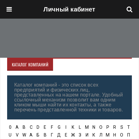
Личный кабинет
Перейти к основному содержанию
КАТАЛОГ КОМПАНИЙ
Каталог компаний - это список всех
предприятий и физических лиц,
представленных на нашем портале. Удобный
ссылочный механизм позволит вам одним
кликом мыши найти их контакты, а также
перечень представленной техники и товаров.
0
A
B
C
D
E
F
G
I
K
L
M
N
O
P
R
S
T
U
V
W
А
Б
В
Г
Д
Е
Ж
З
И
К
Л
М
Н
О
П