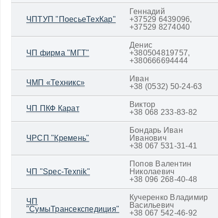
Геннадий
ЧПТУП "ПоесьеТехКар"
+37529 6439096,
+37529 8274040
Денис
ЧП фирма "МГТ"
+380504819757,
+380666694444
Иван
ЧМП «Техникс»
+38 (0532) 50-24-63
Виктор
ЧП ПКФ Карат
+38 068 233-83-82
Бондарь Иван
ЧРСП "Кремень"
Иванович
+38 067 531-31-41
Попов Валентин
ЧП "Spec-Texnik"
Николаевич
+38 096 268-40-48
Кучеренко Владимир
ЧП
Васильевич
"СумыТрансекспедиция"
+38 067 542-46-92