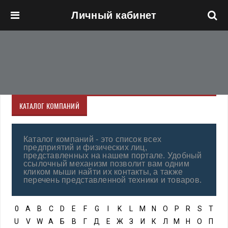
Личный кабинет
Перейти к основному содержанию
КАТАЛОГ КОМПАНИЙ
Каталог компаний - это список всех
предприятий и физических лиц,
представленных на нашем портале. Удобный
ссылочный механизм позволит вам одним
кликом мыши найти их контакты, а также
перечень представленной техники и товаров.
0
A
B
C
D
E
F
G
I
K
L
M
N
O
P
R
S
T
U
V
W
А
Б
В
Г
Д
Е
Ж
З
И
К
Л
М
Н
О
П