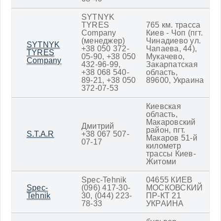
SYTNYK
TYRES
765 км. трасса
Company
Киев - Чоп (пгт.
(менеджер)
Чинадиево ул.
SYTNYK
+38 050 372-
Чапаева, 44),
TYRES
05-90, +38 050
Мукачево,
Company
432-96-99,
Закарпатская
+38 068 540-
область,
89-21, +38 050
89600, Украина
372-07-53
Киевская
область,
Макаровский
Дмитрий
район, пгт.
S.T.A.R
+38 067 507-
Макаров 51-й
07-17
километр
трассы Киев-
Житоми
Spec-Tehnik
04655 КИЕВ
Spec-
(096) 417-30-
МОСКОВСКИЙ
Tehnik
30, (044) 223-
ПР-КТ 21
78-33
УКРАИНА