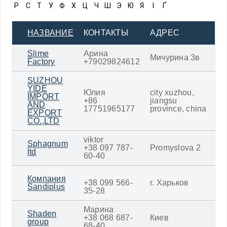
Р
С
Т
У
Ф
Х
Ц
Ч
Ш
Э
Ю
Я
І
Ґ
НАЗВАНИЕ
КОНТАКТЫ
АДРЕС
Slime
Арина
Мичурина 3в
Factory
+79029824612
SUZHOU
YIDE
Юлия
city xuzhou,
IMPORT
+86
jiangsu
AND
17751965177
province, china
EXPORT
CO.,LTD
viktor
Sphagnum
+38 097 787-
Promyslova 2
ltd
60-40
Компания
+38 099 566-
г. Харьков
Sandiplus
35-28
Марина
Shaden
+38 068 687-
Киев
group
68-40