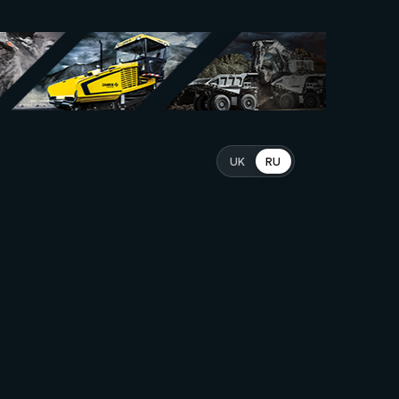
UK
RU