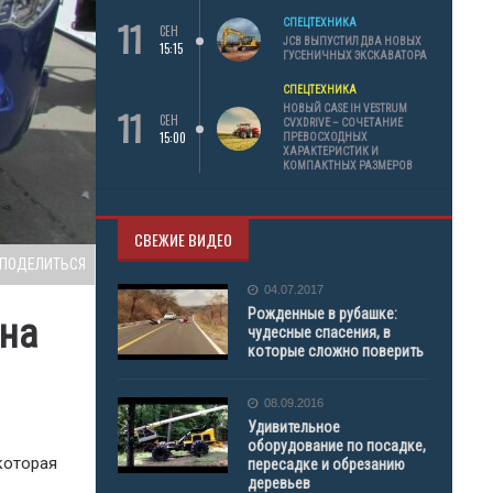
11
СПЕЦТЕХНИКА
СЕН
JCB ВЫПУСТИЛ ДВА НОВЫХ
15:15
ГУСЕНИЧНЫХ ЭКСКАВАТОРА
СПЕЦТЕХНИКА
11
НОВЫЙ CASE IH VESTRUM
СЕН
CVXDRIVE – СОЧЕТАНИЕ
15:00
ПРЕВОСХОДНЫХ
ХАРАКТЕРИСТИК И
КОМПАКТНЫХ РАЗМЕРОВ
СВЕЖИЕ ВИДЕО
ПОДЕЛИТЬСЯ
04.07.2017
Рожденные в рубашке:
на
чудесные спасения, в
которые сложно поверить
08.09.2016
Удивительное
оборудование по посадке,
 которая
пересадке и обрезанию
деревьев