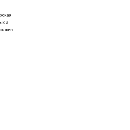
ирская
ых и
их шин