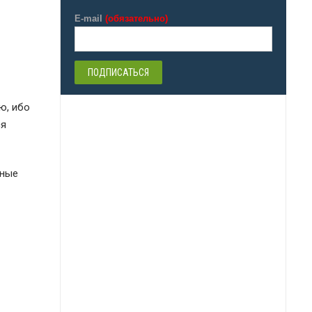
E-mail
(обязательно)
ю, ибо
ся
жные