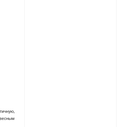
тичную,
авесным