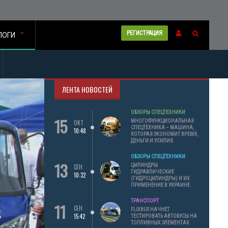
РЕГИСТРАЦИЯ
ЛОГИ
ЛЕНТА НОВОСТЕЙ
ОБЗОРЫ СПЕЦТЕХНИКИ
15
МНОГОФУНКЦИОНАЛЬНАЯ
ОКТ
СПЕЦТЕХНИКА – МАШИНА,
10:48
КОТОРАЯ ЭКОНОМИТ ВРЕМЯ,
ДЕНЬГИ И УСИЛИЯ
ОБЗОРЫ СПЕЦТЕХНИКИ
13
ЦИЛИНДРЫ
СЕН
ГИДРАВЛИЧЕСКИЕ
10:32
(ГИДРОЦИЛИНДРЫ) И ИХ
ПРИМЕНЕНИЕ В УКРАИНЕ
ТРАНСПОРТ
11
СЕН
FLIXBUS НАЧНЕТ
15:42
ТЕСТИРОВАТЬ АВТОБУСЫ НА
ТОПЛИВНЫХ ЭЛЕМЕНТАХ