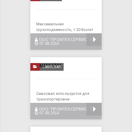
Максимальная
грузоподъемность, т 20 Вылет
стрелы при максимальной
БОЛЬШЕ
ООО "ПРОМТЕХСЕРВИС
грузоподъемности, м
07.08.2014
КАМАЗ 5511
САМОСВАЛ
Самосвал используется для
транспортировки
(автоперевозки) сыпучих
БОЛЬШЕ
ООО "ПРОМТЕХСЕРВИС
грузов: песка, щебня, грунта,
07.08.2014