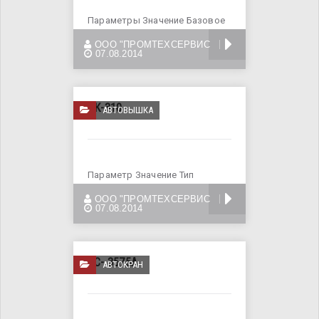
Параметры Значение Базовое
шасси ЗиЛ 133ГЯ Тип локтевая
БОЛЬШЕ
ООО "ПРОМТЕХСЕРВИС
Максимальная высота
07.08.2014
ТК-310
АВТОВЫШКА
Параметр Значение Тип
Дизельный Полная масса, кг
БОЛЬШЕ
ООО "ПРОМТЕХСЕРВИС
7490 Грузоподъёмность, кг
07.08.2014
КС- 3575А
АВТОКРАН