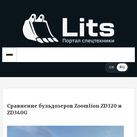
UK
RU
Сравнение бульдозеров Zoomlion ZD320 и
ZD340G