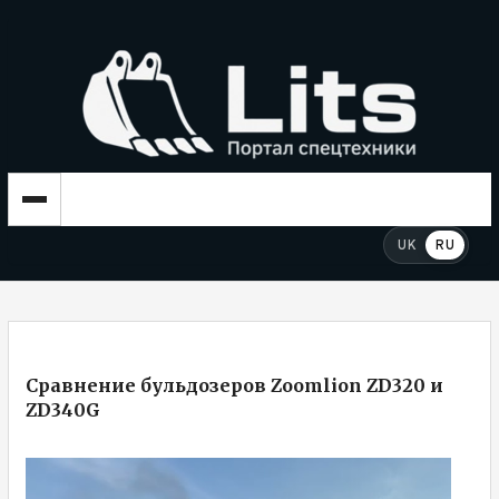
UK
RU
Сравнение бульдозеров Zoomlion ZD320 и
ZD340G