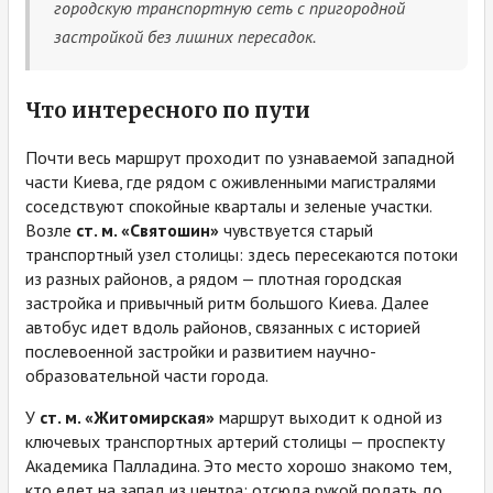
городскую транспортную сеть с пригородной
застройкой без лишних пересадок.
Что интересного по пути
Почти весь маршрут проходит по узнаваемой западной
части Киева, где рядом с оживленными магистралями
соседствуют спокойные кварталы и зеленые участки.
Возле
ст. м. «Святошин»
чувствуется старый
транспортный узел столицы: здесь пересекаются потоки
из разных районов, а рядом — плотная городская
застройка и привычный ритм большого Киева. Далее
автобус идет вдоль районов, связанных с историей
послевоенной застройки и развитием научно-
образовательной части города.
У
ст. м. «Житомирская»
маршрут выходит к одной из
ключевых транспортных артерий столицы — проспекту
Академика Палладина. Это место хорошо знакомо тем,
кто едет на запад из центра: отсюда рукой подать до