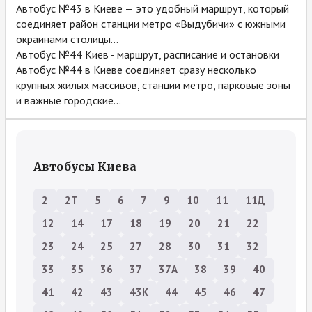
Автобус №43 в Киеве — это удобный маршрут, который
соединяет район станции метро «Выдубичи» с южными
окраинами столицы...
Автобус №44 Киев - маршрут, расписание и остановки
Автобус №44 в Киеве соединяет сразу несколько
крупных жилых массивов, станции метро, парковые зоны
и важные городские...
Автобусы Киева
2
2Т
5
6
7
9
10
11
11Д
12
14
17
18
19
20
21
22
23
24
25
27
28
30
31
32
33
35
36
37
37А
38
39
40
41
42
43
43К
44
45
46
47